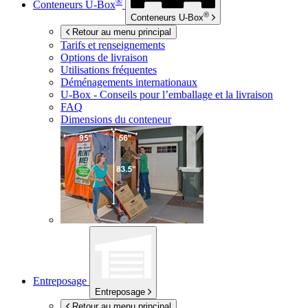
®
Conteneurs
U-Box
®
Conteneurs
U-Box
Retour au menu principal
Tarifs et renseignements
Options de livraison
Utilisations fréquentes
Déménagements internationaux
U-Box -
Conseils pour l’emballage et la livraison
FAQ
Dimensions du conteneur
Entreposage
Entreposage
Retour au menu principal