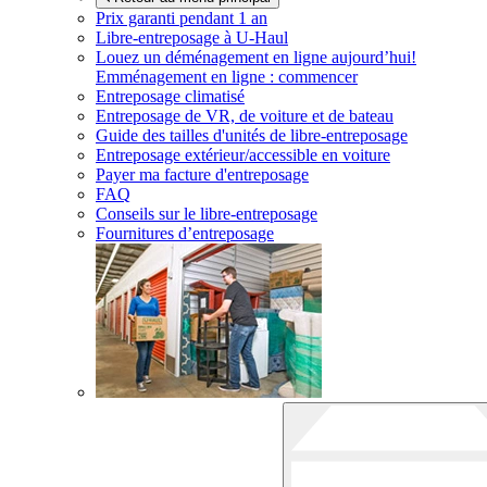
Prix garanti pendant 1 an
Libre-entreposage à
U-Haul
Louez un déménagement en ligne aujourd’hui!
Emménagement en ligne : commencer
Entreposage climatisé
Entreposage de VR, de voiture et de bateau
Guide des tailles d'unités de libre-entreposage
Entreposage extérieur/accessible en voiture
Payer ma facture d'entreposage
FAQ
Conseils sur le libre-entreposage
Fournitures d’entreposage