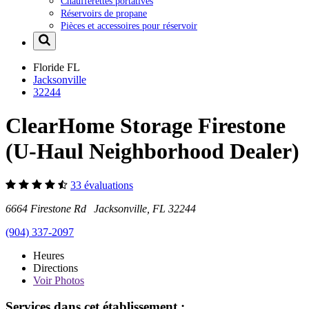
Chaufferettes portatives
Réservoirs de propane
Pièces et accessoires pour réservoir
Floride
FL
Jacksonville
32244
ClearHome Storage Firestone
(U-Haul Neighborhood Dealer)
33 évaluations
6664 Firestone Rd Jacksonville, FL 32244
(904) 337-2097
Heures
Directions
Voir
Photos
Services dans cet établissement :