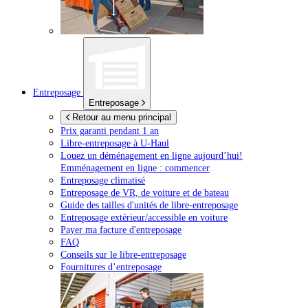
Entreposage
Entreposage
Retour au menu principal
Prix garanti pendant 1 an
Libre-entreposage à
U-Haul
Louez un déménagement en ligne aujourd’hui!
Emménagement en ligne : commencer
Entreposage climatisé
Entreposage de VR, de voiture et de bateau
Guide des tailles d'unités de libre-entreposage
Entreposage extérieur/accessible en voiture
Payer ma facture d'entreposage
FAQ
Conseils sur le libre-entreposage
Fournitures d’entreposage