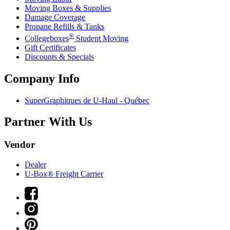
Moving Boxes & Supplies
Damage Coverage
Propane Refills & Tanks
®
Collegeboxes
Student Moving
Gift Certificates
Discounts & Specials
Company Info
SuperGraphiques de
U-Haul
- Québec
Partner With Us
Vendor
Dealer
U-Box® Freight Carrier