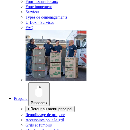
Fournisseurs locaux
Fonctionnement
Services
Types de déménagements
U-Box -
Services
FAQ
Propane
Propane
Retour au menu principal
Remplissage de propane
Accessoires pour le gril
Grils et fumoirs