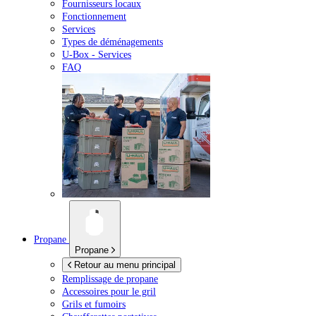
Fournisseurs locaux
Fonctionnement
Services
Types de déménagements
U-Box -
Services
FAQ
Propane
Propane
Retour au menu principal
Remplissage de propane
Accessoires pour le gril
Grils et fumoirs