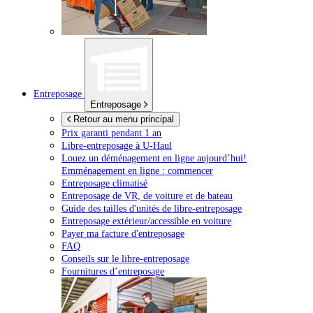
Entreposage
Entreposage
Retour au menu principal
Prix garanti pendant 1 an
Libre-entreposage à
U-Haul
Louez un déménagement en ligne aujourd’hui!
Emménagement en ligne : commencer
Entreposage climatisé
Entreposage de VR, de voiture et de bateau
Guide des tailles d'unités de libre-entreposage
Entreposage extérieur/accessible en voiture
Payer ma facture d'entreposage
FAQ
Conseils sur le libre-entreposage
Fournitures d’entreposage