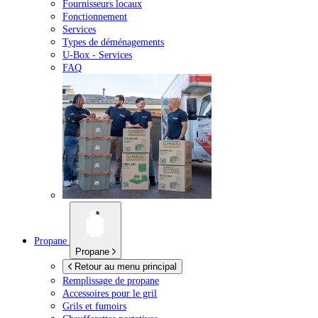
Fournisseurs locaux
Fonctionnement
Services
Types de déménagements
U-Box -
Services
FAQ
Propane
Propane
Retour au menu principal
Remplissage de propane
Accessoires pour le gril
Grils et fumoirs