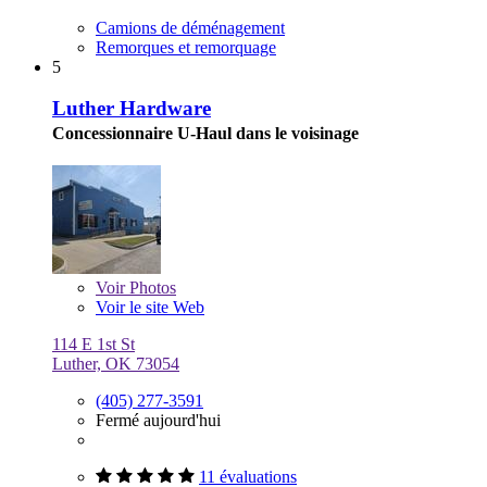
Camions de déménagement
Remorques et remorquage
5
Luther Hardware
Concessionnaire U-Haul dans le voisinage
Voir
Photos
Voir le site Web
114 E 1st St
Luther, OK 73054
(405) 277-3591
Fermé aujourd'hui
11 évaluations