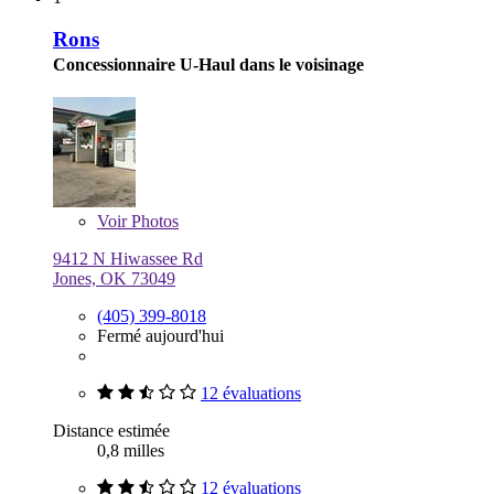
Rons
Concessionnaire U-Haul dans le voisinage
Voir
Photos
9412 N Hiwassee Rd
Jones, OK 73049
(405) 399-8018
Fermé aujourd'hui
12 évaluations
Distance estimée
0,8 milles
12 évaluations