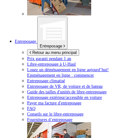
Entreposage
Entreposage
Retour au menu principal
Prix garanti pendant 1 an
Libre-entreposage à
U-Haul
Louez un déménagement en ligne aujourd’hui!
Emménagement en ligne : commencer
Entreposage climatisé
Entreposage de VR, de voiture et de bateau
Guide des tailles d'unités de libre-entreposage
Entreposage extérieur/accessible en voiture
Payer ma facture d'entreposage
FAQ
Conseils sur le libre-entreposage
Fournitures d’entreposage