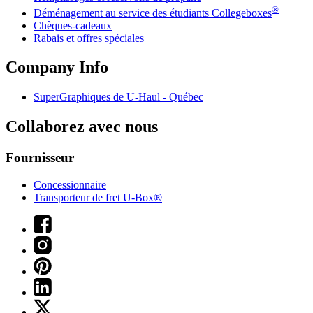
®
Déménagement au service des étudiants Collegeboxes
Chèques-cadeaux
Rabais et offres spéciales
Company Info
SuperGraphiques de
U-Haul
- Québec
Collaborez avec nous
Fournisseur
Concessionnaire
Transporteur de fret U-Box®