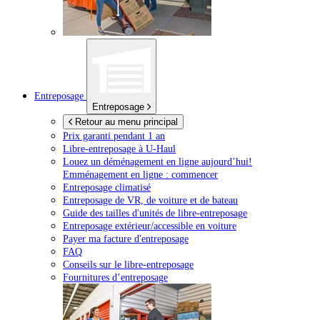
Entreposage
Entreposage
Retour au menu principal
Prix garanti pendant 1 an
Libre-entreposage à
U-Haul
Louez un déménagement en ligne aujourd’hui!
Emménagement en ligne : commencer
Entreposage climatisé
Entreposage de VR, de voiture et de bateau
Guide des tailles d'unités de libre-entreposage
Entreposage extérieur/accessible en voiture
Payer ma facture d'entreposage
FAQ
Conseils sur le libre-entreposage
Fournitures d’entreposage