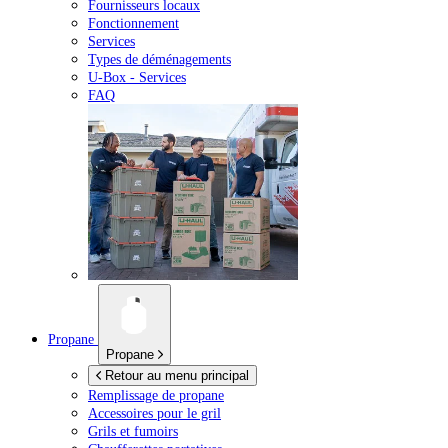
Fournisseurs locaux
Fonctionnement
Services
Types de déménagements
U-Box -
Services
FAQ
Propane
Propane
Retour au menu principal
Remplissage de propane
Accessoires pour le gril
Grils et fumoirs