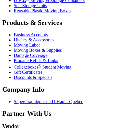
U-Box
Moving & Storage Containers
Self-Storage Units
Reusable Plastic Moving Boxes
Products & Services
Business Accounts
Hitches & Accessories
Moving Labor
Moving Boxes & Supplies
Damage Coverage
Propane Refills & Tanks
®
Collegeboxes
Student Moving
Gift Certificates
Discounts & Specials
Company Info
SuperGraphiques de
U-Haul
- Québec
Partner With Us
Vendor