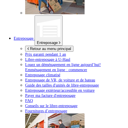
Entreposage
Entreposage
Retour au menu principal
Prix garanti pendant 1 an
Libre-entreposage à
U-Haul
Louez un déménagement en ligne aujourd’hui!
Emménagement en ligne : commencer
Entreposage climatisé
Entreposage de VR, de voiture et de bateau
Guide des tailles d'unités de libre-entreposage
Entreposage extérieur/accessible en voiture
Payer ma facture d'entreposage
FAQ
Conseils sur le libre-entreposage
Fournitures d’entreposage