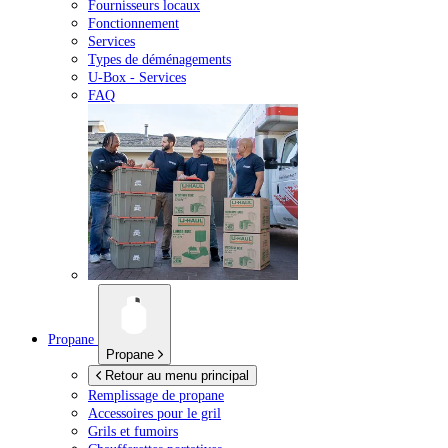
Fournisseurs locaux
Fonctionnement
Services
Types de déménagements
U-Box -
Services
FAQ
Propane
Propane
Retour au menu principal
Remplissage de propane
Accessoires pour le gril
Grils et fumoirs