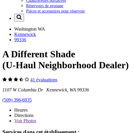
Chaufferettes portatives
Réservoirs de propane
Pièces et accessoires pour réservoir
Washington
WA
Kennewick
99336
A Different Shade
(U-Haul Neighborhood Dealer)
41 évaluations
1107 W Columbia Dr Kennewick, WA 99336
(509) 396-6935
Heures
Directions
Voir
Photos
Services dans cet établissement :