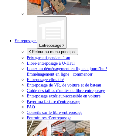
Entreposage
Entreposage
Retour au menu principal
Prix garanti pendant 1 an
Libre-entreposage à
U-Haul
Louez un déménagement en ligne aujourd’hui!
Emménagement en ligne : commencer
Entreposage climatisé
Entreposage de VR, de voiture et de bateau
Guide des tailles d'unités de libre-entreposage
Entreposage extérieur/accessible en voiture
Payer ma facture d'entreposage
FAQ
Conseils sur le libre-entreposage
Fournitures d’entreposage