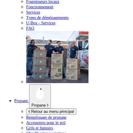
Fournisseurs locaux
Fonctionnement
Services
Types de déménagements
U-Box -
Services
FAQ
Propane
Propane
Retour au menu principal
Remplissage de propane
Accessoires pour le gril
Grils et fumoirs