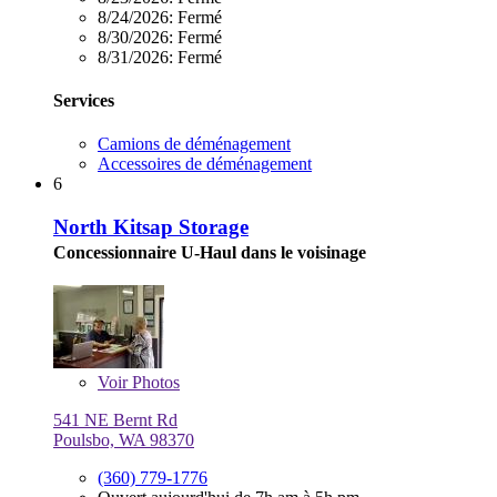
8/24/2026:
Fermé
8/30/2026:
Fermé
8/31/2026:
Fermé
Services
Camions de déménagement
Accessoires de déménagement
6
North Kitsap Storage
Concessionnaire U-Haul dans le voisinage
Voir
Photos
541 NE Bernt Rd
Poulsbo, WA 98370
(360) 779-1776