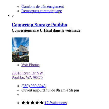
Camions de déménagement
Remorques et remorquage
5
Coppertop Storage Poulsbo
Concessionnaire U-Haul dans le voisinage
Voir
Photos
23018 Ryen Dr NW
Poulsbo, WA 98370
(360) 930-3048
Ouvert aujourd'hui de 9h am à 5h pm
17 évaluations