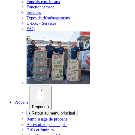
Fournisseurs locaux
Fonctionnement
Services
Types de déménagements
U-Box -
Services
FAQ
Propane
Propane
Retour au menu principal
Remplissage de propane
Accessoires pour le gril
Grils et fumoirs