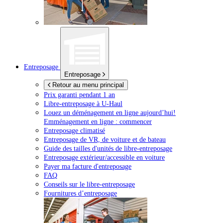
Entreposage
Entreposage
Retour au menu principal
Prix garanti pendant 1 an
Libre-entreposage à
U-Haul
Louez un déménagement en ligne aujourd’hui!
Emménagement en ligne : commencer
Entreposage climatisé
Entreposage de VR, de voiture et de bateau
Guide des tailles d'unités de libre-entreposage
Entreposage extérieur/accessible en voiture
Payer ma facture d'entreposage
FAQ
Conseils sur le libre-entreposage
Fournitures d’entreposage