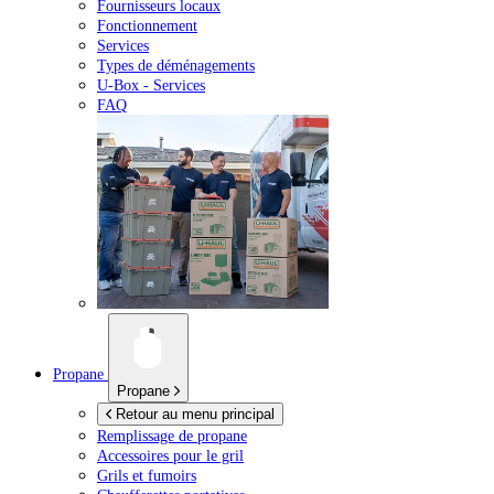
Fournisseurs locaux
Fonctionnement
Services
Types de déménagements
U-Box -
Services
FAQ
Propane
Propane
Retour au menu principal
Remplissage de propane
Accessoires pour le gril
Grils et fumoirs