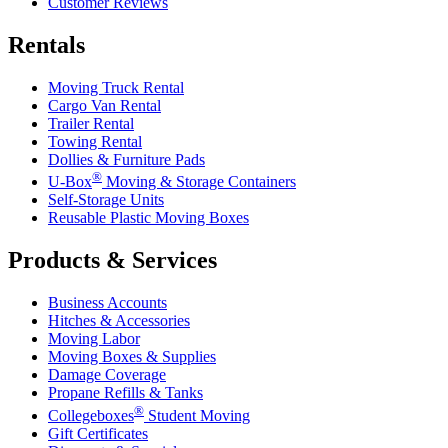
Customer Reviews
Rentals
Moving Truck Rental
Cargo Van Rental
Trailer Rental
Towing Rental
Dollies & Furniture Pads
®
U-Box
Moving & Storage Containers
Self-Storage Units
Reusable Plastic Moving Boxes
Products & Services
Business Accounts
Hitches & Accessories
Moving Labor
Moving Boxes & Supplies
Damage Coverage
Propane Refills & Tanks
®
Collegeboxes
Student Moving
Gift Certificates