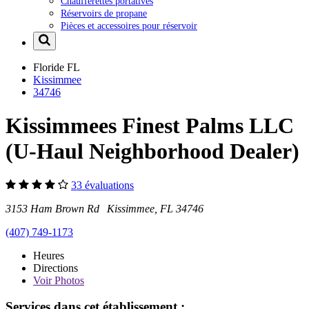
Chaufferettes portatives
Réservoirs de propane
Pièces et accessoires pour réservoir
Floride
FL
Kissimmee
34746
Kissimmees Finest Palms LLC
(U-Haul Neighborhood Dealer)
33 évaluations
3153 Ham Brown Rd Kissimmee, FL 34746
(407) 749-1173
Heures
Directions
Voir
Photos
Services dans cet établissement :