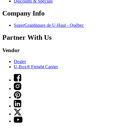
Discounts & Specials
Company Info
SuperGraphiques de
U-Haul
- Québec
Partner With Us
Vendor
Dealer
U-Box® Freight Carrier