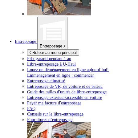
Entreposage
Entreposage
Retour au menu principal
Prix garanti pendant 1 an
Libre-entreposage à
U-Haul
Louez un déménagement en ligne aujourd’hui!
Emménagement en ligne : commencer
Entreposage climatisé
Entreposage de VR, de voiture et de bateau
Guide des tailles d'unités de libre-entreposage
Entreposage extérieur/accessible en voiture
Payer ma facture d'entreposage
FAQ
Conseils sur le libre-entreposage
Fournitures d’entreposage