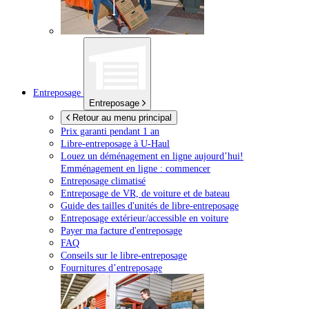
Entreposage
Entreposage
Retour au menu principal
Prix garanti pendant 1 an
Libre-entreposage à
U-Haul
Louez un déménagement en ligne aujourd’hui!
Emménagement en ligne : commencer
Entreposage climatisé
Entreposage de VR, de voiture et de bateau
Guide des tailles d'unités de libre-entreposage
Entreposage extérieur/accessible en voiture
Payer ma facture d'entreposage
FAQ
Conseils sur le libre-entreposage
Fournitures d’entreposage