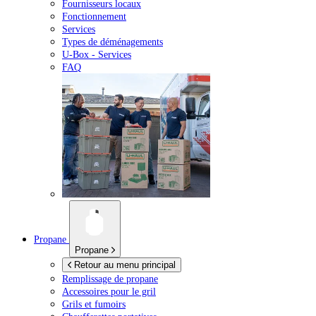
Fournisseurs locaux
Fonctionnement
Services
Types de déménagements
U-Box -
Services
FAQ
Propane
Propane
Retour au menu principal
Remplissage de propane
Accessoires pour le gril
Grils et fumoirs