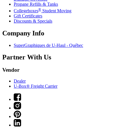
Propane Refills & Tanks
®
Collegeboxes
Student Moving
Gift Certificates
Discounts & Specials
Company Info
SuperGraphiques de
U-Haul
- Québec
Partner With Us
Vendor
Dealer
U-Box® Freight Carrier