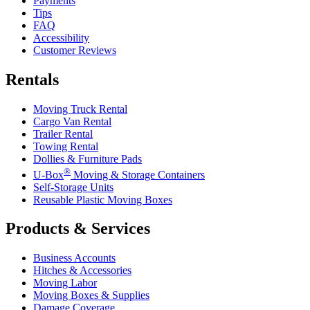
Payments
Tips
FAQ
Accessibility
Customer Reviews
Rentals
Moving Truck Rental
Cargo Van Rental
Trailer Rental
Towing Rental
Dollies & Furniture Pads
®
U-Box
Moving & Storage Containers
Self-Storage Units
Reusable Plastic Moving Boxes
Products & Services
Business Accounts
Hitches & Accessories
Moving Labor
Moving Boxes & Supplies
Damage Coverage