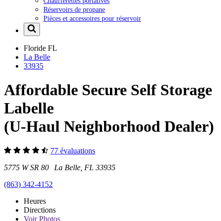
Chaufferettes portatives
Réservoirs de propane
Pièces et accessoires pour réservoir
Floride
FL
La Belle
33935
Affordable Secure Self Storage
Labelle
(U-Haul Neighborhood Dealer)
77 évaluations
5775 W SR 80 La Belle, FL 33935
(863) 342-4152
Heures
Directions
Voir
Photos