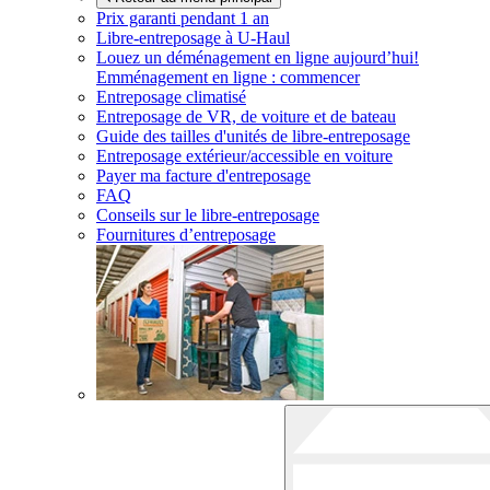
Prix garanti pendant 1 an
Libre-entreposage à
U-Haul
Louez un déménagement en ligne aujourd’hui!
Emménagement en ligne : commencer
Entreposage climatisé
Entreposage de VR, de voiture et de bateau
Guide des tailles d'unités de libre-entreposage
Entreposage extérieur/accessible en voiture
Payer ma facture d'entreposage
FAQ
Conseils sur le libre-entreposage
Fournitures d’entreposage