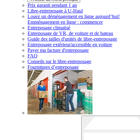
Prix garanti pendant 1 an
Libre-entreposage à
U-Haul
Louez un déménagement en ligne aujourd’hui!
Emménagement en ligne : commencer
Entreposage climatisé
Entreposage de VR, de voiture et de bateau
Guide des tailles d'unités de libre-entreposage
Entreposage extérieur/accessible en voiture
Payer ma facture d'entreposage
FAQ
Conseils sur le libre-entreposage
Fournitures d’entreposage