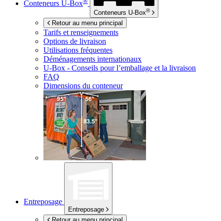
®
Conteneurs
U-Box
®
Conteneurs
U-Box
Retour au menu principal
Tarifs et renseignements
Options de livraison
Utilisations fréquentes
Déménagements internationaux
U-Box -
Conseils pour l’emballage et la livraison
FAQ
Dimensions du conteneur
Entreposage
Entreposage
Retour au menu principal