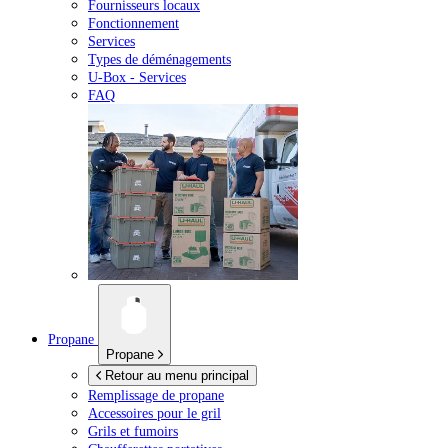
Fournisseurs locaux
Fonctionnement
Services
Types de déménagements
U-Box -
Services
FAQ
Propane
Propane
Retour au menu principal
Remplissage de propane
Accessoires pour le gril
Grils et fumoirs