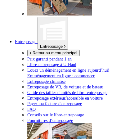
Entreposage
Entreposage
Retour au menu principal
Prix garanti pendant 1 an
Libre-entreposage à
U-Haul
Louez un déménagement en ligne aujourd’hui!
Emménagement en ligne : commencer
Entreposage climatisé
Entreposage de VR, de voiture et de bateau
Guide des tailles d'unités de libre-entreposage
Entreposage extérieur/accessible en voiture
Payer ma facture d'entreposage
FAQ
Conseils sur le libre-entreposage
Fournitures d’entreposage