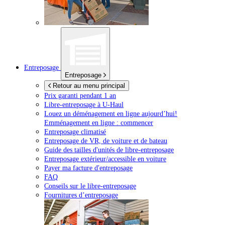
Entreposage
Entreposage
Retour au menu principal
Prix garanti pendant 1 an
Libre-entreposage à
U-Haul
Louez un déménagement en ligne aujourd’hui!
Emménagement en ligne : commencer
Entreposage climatisé
Entreposage de VR, de voiture et de bateau
Guide des tailles d'unités de libre-entreposage
Entreposage extérieur/accessible en voiture
Payer ma facture d'entreposage
FAQ
Conseils sur le libre-entreposage
Fournitures d’entreposage