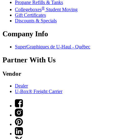
Propane Refills & Tanks
®
Collegeboxes
Student Moving
Gift Certificates
Discounts & Specials
Company Info
SuperGraphiques de
U-Haul
- Québec
Partner With Us
Vendor
Dealer
U-Box® Freight Carrier