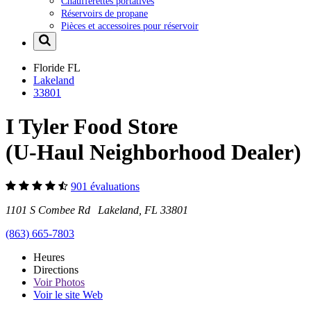
Chaufferettes portatives
Réservoirs de propane
Pièces et accessoires pour réservoir
Floride
FL
Lakeland
33801
I Tyler Food Store
(U-Haul Neighborhood Dealer)
901 évaluations
1101 S Combee Rd Lakeland, FL 33801
(863) 665-7803
Heures
Directions
Voir
Photos
Voir le site Web