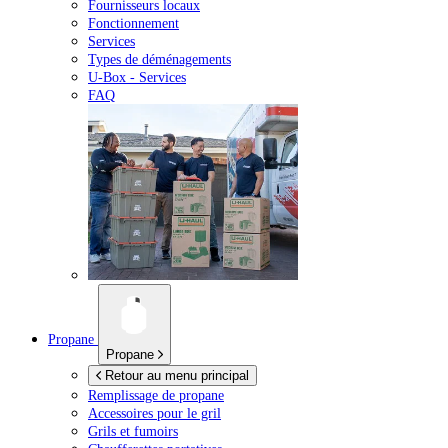
Fournisseurs locaux
Fonctionnement
Services
Types de déménagements
U-Box -
Services
FAQ
Propane
Propane
Retour au menu principal
Remplissage de propane
Accessoires pour le gril
Grils et fumoirs