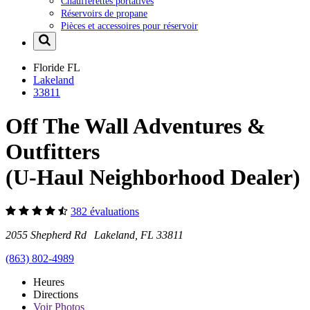
Chaufferettes portatives
Réservoirs de propane
Pièces et accessoires pour réservoir
Floride
FL
Lakeland
33811
Off The Wall Adventures &
Outfitters
(U-Haul Neighborhood Dealer)
382 évaluations
2055 Shepherd Rd Lakeland, FL 33811
(863) 802-4989
Heures
Directions
Voir
Photos