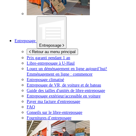
Entreposage
Entreposage
Retour au menu principal
Prix garanti pendant 1 an
Libre-entreposage à
U-Haul
Louez un déménagement en ligne aujourd’hui!
Emménagement en ligne : commencer
Entreposage climatisé
Entreposage de VR, de voiture et de bateau
Guide des tailles d'unités de libre-entreposage
Entreposage extérieur/accessible en voiture
Payer ma facture d'entreposage
FAQ
Conseils sur le libre-entreposage
Fournitures d’entreposage