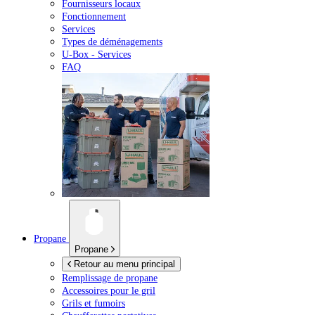
Fournisseurs locaux
Fonctionnement
Services
Types de déménagements
U-Box -
Services
FAQ
Propane
Propane
Retour au menu principal
Remplissage de propane
Accessoires pour le gril
Grils et fumoirs