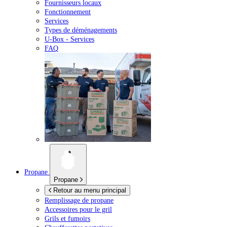
Fournisseurs locaux
Fonctionnement
Services
Types de déménagements
U-Box -
Services
FAQ
Propane
Propane
Retour au menu principal
Remplissage de propane
Accessoires pour le gril
Grils et fumoirs