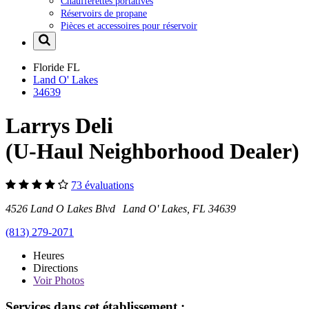
Chaufferettes portatives
Réservoirs de propane
Pièces et accessoires pour réservoir
Floride
FL
Land O' Lakes
34639
Larrys Deli
(U-Haul Neighborhood Dealer)
73 évaluations
4526 Land O Lakes Blvd Land O' Lakes, FL 34639
(813) 279-2071
Heures
Directions
Voir
Photos
Services dans cet établissement :