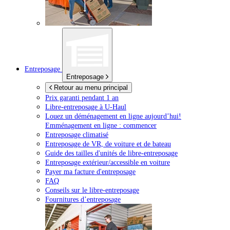
Entreposage
Entreposage
Retour au menu principal
Prix garanti pendant 1 an
Libre-entreposage à
U-Haul
Louez un déménagement en ligne aujourd’hui!
Emménagement en ligne : commencer
Entreposage climatisé
Entreposage de VR, de voiture et de bateau
Guide des tailles d'unités de libre-entreposage
Entreposage extérieur/accessible en voiture
Payer ma facture d'entreposage
FAQ
Conseils sur le libre-entreposage
Fournitures d’entreposage