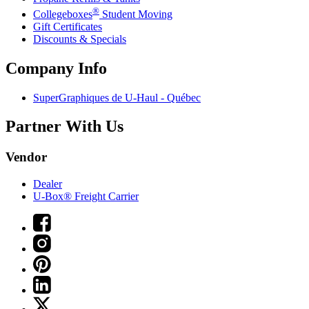
®
Collegeboxes
Student Moving
Gift Certificates
Discounts & Specials
Company Info
SuperGraphiques de
U-Haul
- Québec
Partner With Us
Vendor
Dealer
U-Box® Freight Carrier