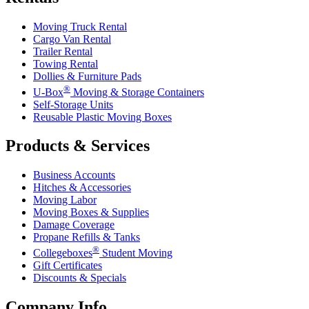
Moving Truck Rental
Cargo Van Rental
Trailer Rental
Towing Rental
Dollies & Furniture Pads
®
U-Box
Moving & Storage Containers
Self-Storage Units
Reusable Plastic Moving Boxes
Products & Services
Business Accounts
Hitches & Accessories
Moving Labor
Moving Boxes & Supplies
Damage Coverage
Propane Refills & Tanks
®
Collegeboxes
Student Moving
Gift Certificates
Discounts & Specials
Company Info