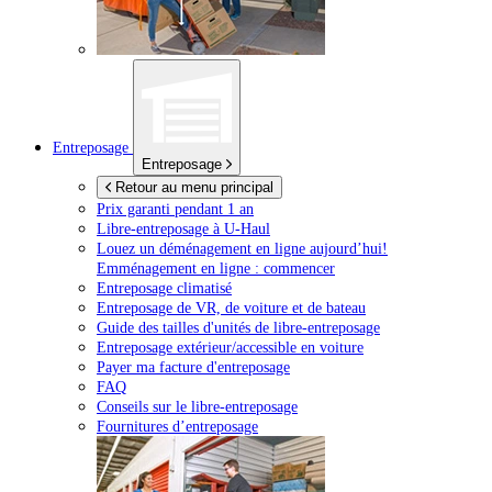
Entreposage
Entreposage
Retour au menu principal
Prix garanti pendant 1 an
Libre-entreposage à
U-Haul
Louez un déménagement en ligne aujourd’hui!
Emménagement en ligne : commencer
Entreposage climatisé
Entreposage de VR, de voiture et de bateau
Guide des tailles d'unités de libre-entreposage
Entreposage extérieur/accessible en voiture
Payer ma facture d'entreposage
FAQ
Conseils sur le libre-entreposage
Fournitures d’entreposage