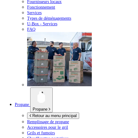
Fournisseurs locaux
Fonctionnement
Services
Types de déménagements
U-Box -
Services
FAQ
Propane
Propane
Retour au menu principal
Remplissage de propane
Accessoires pour le gril
Grils et fumoirs