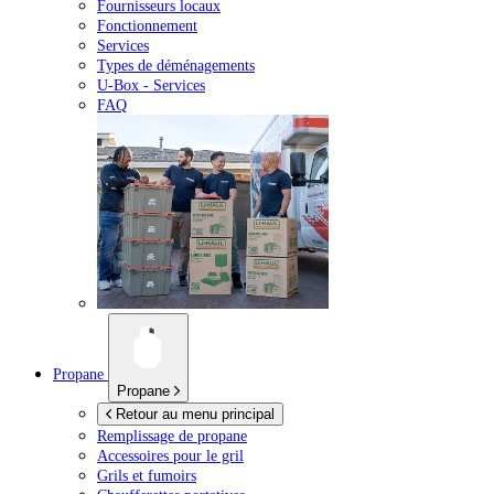
Fournisseurs locaux
Fonctionnement
Services
Types de déménagements
U-Box -
Services
FAQ
Propane
Propane
Retour au menu principal
Remplissage de propane
Accessoires pour le gril
Grils et fumoirs