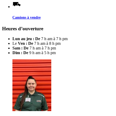
Camions à vendre
Heures d’ouverture
Lun au jeu : De
7 h am à 7 h pm
Le
Ven : De
7 h am à 8 h pm
Sam : De
7 h am à 7 h pm
Dim : De
9 h am à 5 h pm