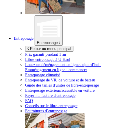
Entreposage
Entreposage
Retour au menu principal
Prix garanti pendant 1 an
Libre-entreposage à
U-Haul
Louez un déménagement en ligne aujourd’hui!
Emménagement en ligne : commencer
Entreposage climatisé
Entreposage de VR, de voiture et de bateau
Guide des tailles d'unités de libre-entreposage
Entreposage extérieur/accessible en voiture
Payer ma facture d'entreposage
FAQ
Conseils sur le libre-entreposage
Fournitures d’entreposage