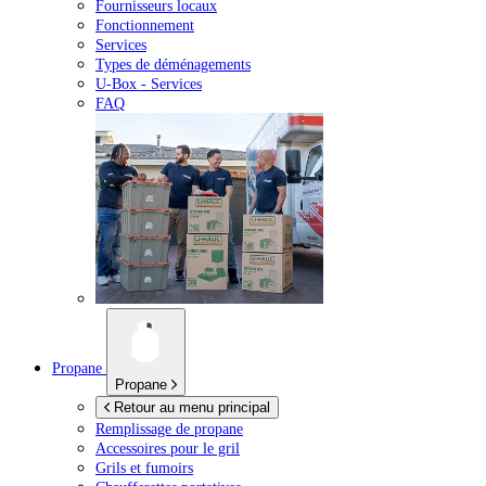
Fournisseurs locaux
Fonctionnement
Services
Types de déménagements
U-Box -
Services
FAQ
Propane
Propane
Retour au menu principal
Remplissage de propane
Accessoires pour le gril
Grils et fumoirs