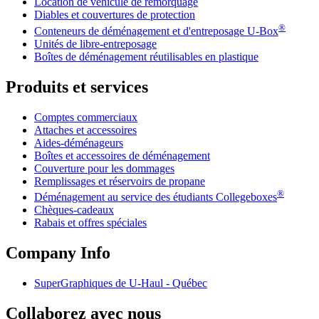
Location de véhicule de remorquage
Diables et couvertures de protection
®
Conteneurs de déménagement et d'entreposage
U-Box
Unités de libre-entreposage
Boîtes de déménagement réutilisables en plastique
Produits et services
Comptes commerciaux
Attaches et accessoires
Aides-déménageurs
Boîtes et accessoires de déménagement
Couverture pour les dommages
Remplissages et réservoirs de propane
®
Déménagement au service des étudiants Collegeboxes
Chèques-cadeaux
Rabais et offres spéciales
Company Info
SuperGraphiques de
U-Haul
- Québec
Collaborez avec nous