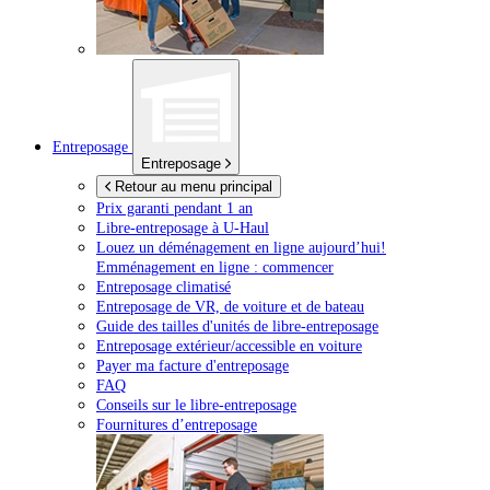
Entreposage
Entreposage
Retour au menu principal
Prix garanti pendant 1 an
Libre-entreposage à
U-Haul
Louez un déménagement en ligne aujourd’hui!
Emménagement en ligne : commencer
Entreposage climatisé
Entreposage de VR, de voiture et de bateau
Guide des tailles d'unités de libre-entreposage
Entreposage extérieur/accessible en voiture
Payer ma facture d'entreposage
FAQ
Conseils sur le libre-entreposage
Fournitures d’entreposage