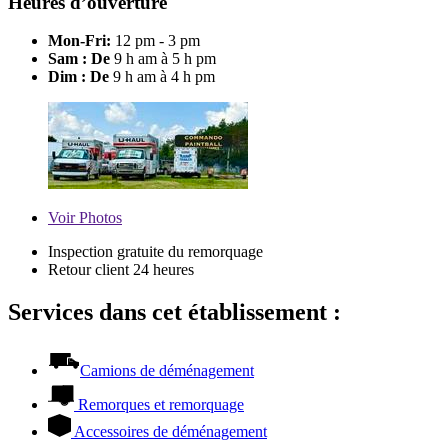
Heures d’ouverture
Mon-Fri:
12 pm - 3 pm
Sam : De
9 h am à 5 h pm
Dim : De
9 h am à 4 h pm
Voir
Photos
Inspection gratuite du remorquage
Retour client 24 heures
Services dans cet établissement :
Camions de déménagement
Remorques et remorquage
Accessoires de déménagement