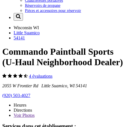
Chaufferettes portatives
Réservoirs de propane
Pièces et accessoires pour réservoir
Wisconsin
WI
Little Suamico
54141
Commando Paintball Sports
(U-Haul Neighborhood Dealer)
4 évaluations
2055 W Frontier Rd Little Suamico, WI 54141
(920) 503-4027
Heures
Directions
Voir
Photos
Services dans cet établissement :