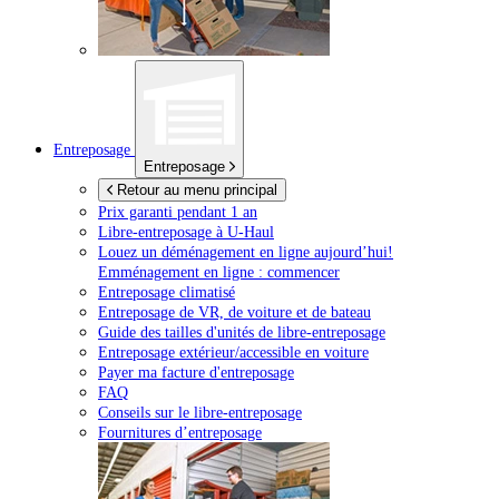
Entreposage
Entreposage
Retour au menu principal
Prix garanti pendant 1 an
Libre-entreposage à
U-Haul
Louez un déménagement en ligne aujourd’hui!
Emménagement en ligne : commencer
Entreposage climatisé
Entreposage de VR, de voiture et de bateau
Guide des tailles d'unités de libre-entreposage
Entreposage extérieur/accessible en voiture
Payer ma facture d'entreposage
FAQ
Conseils sur le libre-entreposage
Fournitures d’entreposage