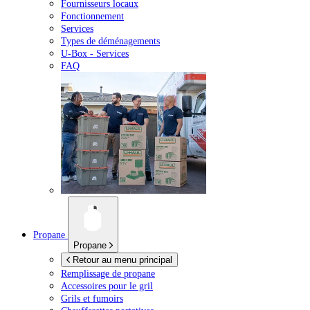
Fournisseurs locaux
Fonctionnement
Services
Types de déménagements
U-Box -
Services
FAQ
Propane
Propane
Retour au menu principal
Remplissage de propane
Accessoires pour le gril
Grils et fumoirs