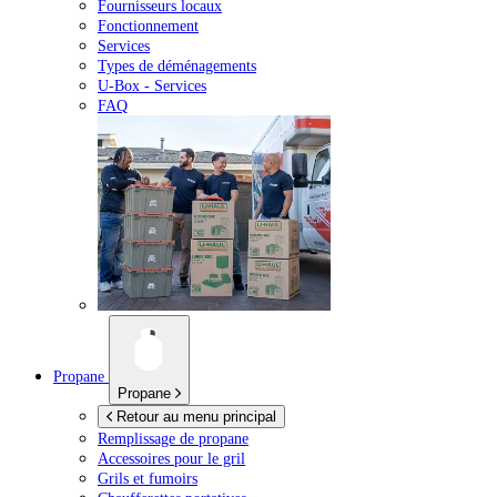
Fournisseurs locaux
Fonctionnement
Services
Types de déménagements
U-Box -
Services
FAQ
Propane
Propane
Retour au menu principal
Remplissage de propane
Accessoires pour le gril
Grils et fumoirs