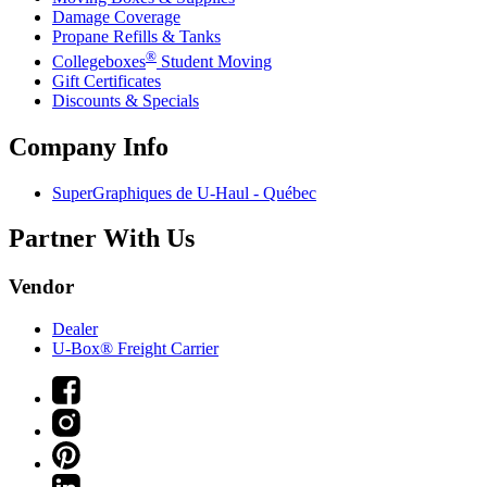
Damage Coverage
Propane Refills & Tanks
®
Collegeboxes
Student Moving
Gift Certificates
Discounts & Specials
Company Info
SuperGraphiques de
U-Haul
- Québec
Partner With Us
Vendor
Dealer
U-Box® Freight Carrier