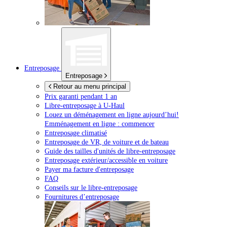
Entreposage
Entreposage
Retour au menu principal
Prix garanti pendant 1 an
Libre-entreposage à
U-Haul
Louez un déménagement en ligne aujourd’hui!
Emménagement en ligne : commencer
Entreposage climatisé
Entreposage de VR, de voiture et de bateau
Guide des tailles d'unités de libre-entreposage
Entreposage extérieur/accessible en voiture
Payer ma facture d'entreposage
FAQ
Conseils sur le libre-entreposage
Fournitures d’entreposage