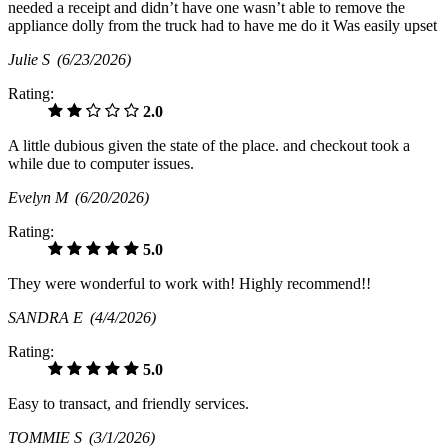
needed a receipt and didn’t have one wasn’t able to remove the
appliance dolly from the truck had to have me do it Was easily upset
Julie S
(6/23/2026)
Rating:
2.0
A little dubious given the state of the place. and checkout took a
while due to computer issues.
Evelyn M
(6/20/2026)
Rating:
5.0
They were wonderful to work with! Highly recommend!!
SANDRA E
(4/4/2026)
Rating:
5.0
Easy to transact, and friendly services.
TOMMIE S
(3/1/2026)