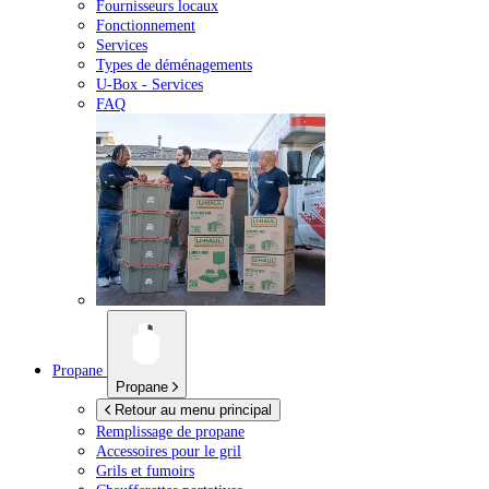
Fournisseurs locaux
Fonctionnement
Services
Types de déménagements
U-Box -
Services
FAQ
Propane
Propane
Retour au menu principal
Remplissage de propane
Accessoires pour le gril
Grils et fumoirs