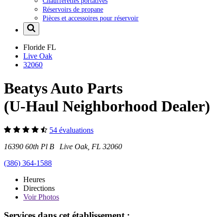
Chaufferettes portatives
Réservoirs de propane
Pièces et accessoires pour réservoir
Floride
FL
Live Oak
32060
Beatys Auto Parts
(U-Haul Neighborhood Dealer)
54 évaluations
16390 60th Pl B Live Oak, FL 32060
(386) 364-1588
Heures
Directions
Voir
Photos
Services dans cet établissement :