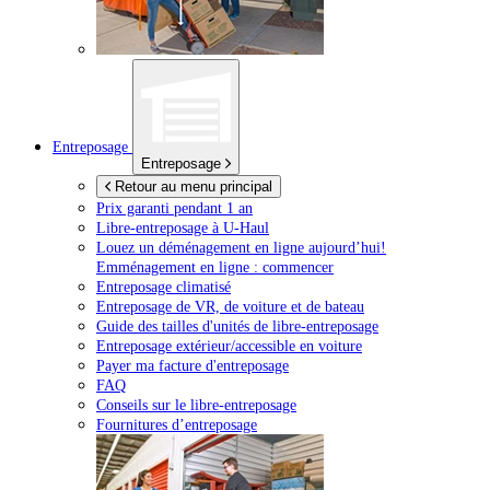
Entreposage
Entreposage
Retour au menu principal
Prix garanti pendant 1 an
Libre-entreposage à
U-Haul
Louez un déménagement en ligne aujourd’hui!
Emménagement en ligne : commencer
Entreposage climatisé
Entreposage de VR, de voiture et de bateau
Guide des tailles d'unités de libre-entreposage
Entreposage extérieur/accessible en voiture
Payer ma facture d'entreposage
FAQ
Conseils sur le libre-entreposage
Fournitures d’entreposage