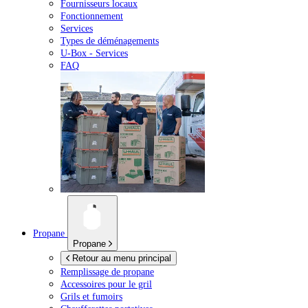
Fournisseurs locaux
Fonctionnement
Services
Types de déménagements
U-Box -
Services
FAQ
Propane
Propane
Retour au menu principal
Remplissage de propane
Accessoires pour le gril
Grils et fumoirs