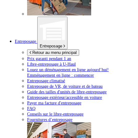
Entreposage
Entreposage
Retour au menu principal
Prix garanti pendant 1 an
Libre-entreposage à
U-Haul
Louez un déménagement en ligne aujourd’hui!
Emménagement en ligne : commencer
Entreposage climatisé
Entreposage de VR, de voiture et de bateau
Guide des tailles d'unités de libre-entreposage
Entreposage extérieur/accessible en voiture
Payer ma facture d'entreposage
FAQ
Conseils sur le libre-entreposage
Fournitures d’entreposage