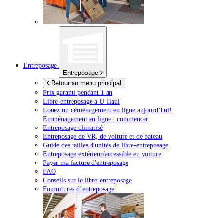
Entreposage
Entreposage
Retour au menu principal
Prix garanti pendant 1 an
Libre-entreposage à
U-Haul
Louez un déménagement en ligne aujourd’hui!
Emménagement en ligne : commencer
Entreposage climatisé
Entreposage de VR, de voiture et de bateau
Guide des tailles d'unités de libre-entreposage
Entreposage extérieur/accessible en voiture
Payer ma facture d'entreposage
FAQ
Conseils sur le libre-entreposage
Fournitures d’entreposage