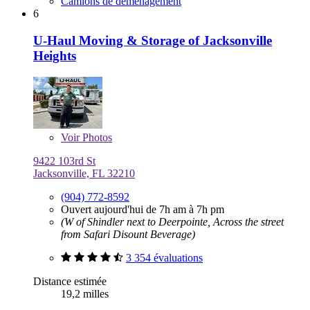
Camions de déménagement
6
U-Haul Moving & Storage of Jacksonville
Heights
Voir
Photos
9422 103rd St
Jacksonville, FL 32210
(904) 772-8592
Ouvert aujourd'hui de 7h am à 7h pm
(W of Shindler next to Deerpointe, Across the street
from Safari Disount Beverage)
3 354 évaluations
Distance estimée
19,2 milles