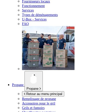
Fournisseurs locaux
Fonctionnement
Services
Types de déménagements
U-Box -
Services
FAQ
Propane
Propane
Retour au menu principal
Remplissage de propane
Accessoires pour le gril
Grils et fumoirs