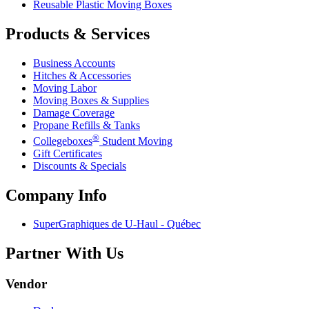
Reusable Plastic Moving Boxes
Products & Services
Business Accounts
Hitches & Accessories
Moving Labor
Moving Boxes & Supplies
Damage Coverage
Propane Refills & Tanks
®
Collegeboxes
Student Moving
Gift Certificates
Discounts & Specials
Company Info
SuperGraphiques de
U-Haul
- Québec
Partner With Us
Vendor