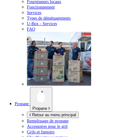
Fournisseurs locaux
Fonctionnement
Services
Types de déménagements
U-Box -
Services
FAQ
Propane
Propane
Retour au menu principal
Remplissage de propane
Accessoires pour le gril
Grils et fumoirs