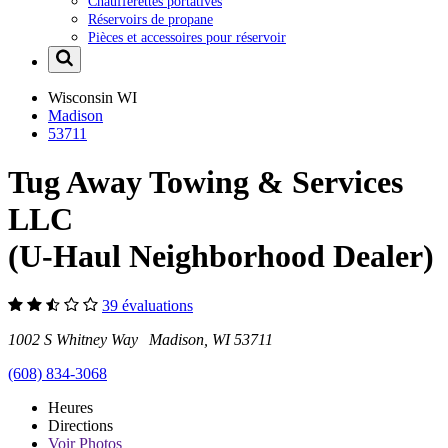
Chaufferettes portatives
Réservoirs de propane
Pièces et accessoires pour réservoir
Wisconsin
WI
Madison
53711
Tug Away Towing & Services
LLC
(U-Haul Neighborhood Dealer)
39 évaluations
1002 S Whitney Way Madison, WI 53711
(608) 834-3068
Heures
Directions
Voir
Photos