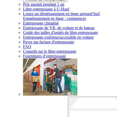
Prix garanti pendant 1 an
Libre-entreposage à
U-Haul
Louez un déménagement en ligne aujourd’hui!
Emménagement en ligne : commencer
Entreposage climatisé
Entreposage de VR, de voiture et de bateau
Guide des tailles d'unités de libre-entreposage
Entreposage extérieur/accessible en voiture
Payer ma facture d'entreposage
FAQ
Conseils sur le libre-entreposage
Fournitures d’entreposage