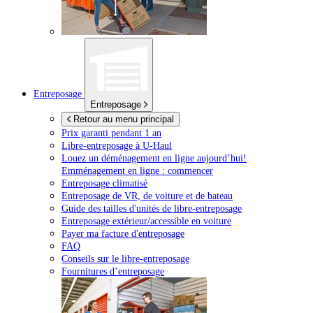
Entreposage
Entreposage
Retour au menu principal
Prix garanti pendant 1 an
Libre-entreposage à
U-Haul
Louez un déménagement en ligne aujourd’hui!
Emménagement en ligne : commencer
Entreposage climatisé
Entreposage de VR, de voiture et de bateau
Guide des tailles d'unités de libre-entreposage
Entreposage extérieur/accessible en voiture
Payer ma facture d'entreposage
FAQ
Conseils sur le libre-entreposage
Fournitures d’entreposage