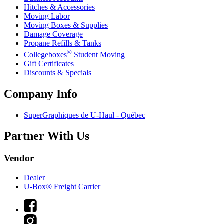
Hitches & Accessories
Moving Labor
Moving Boxes & Supplies
Damage Coverage
Propane Refills & Tanks
®
Collegeboxes
Student Moving
Gift Certificates
Discounts & Specials
Company Info
SuperGraphiques de
U-Haul
- Québec
Partner With Us
Vendor
Dealer
U-Box® Freight Carrier