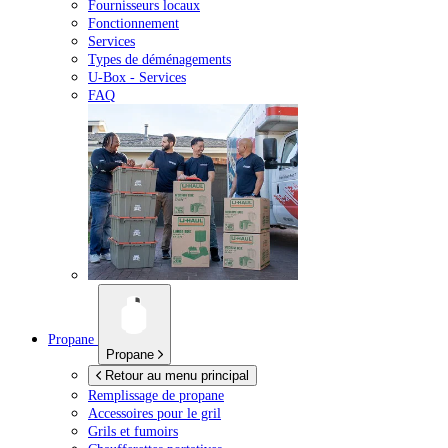
Fournisseurs locaux
Fonctionnement
Services
Types de déménagements
U-Box -
Services
FAQ
Propane
Propane
Retour au menu principal
Remplissage de propane
Accessoires pour le gril
Grils et fumoirs