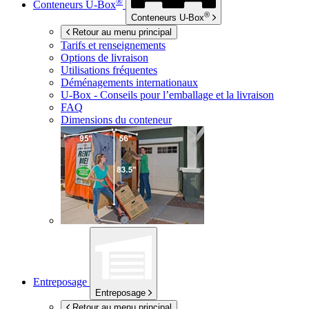
®
Conteneurs
U-Box
®
Conteneurs
U-Box
Retour au menu principal
Tarifs et renseignements
Options de livraison
Utilisations fréquentes
Déménagements internationaux
U-Box -
Conseils pour l’emballage et la livraison
FAQ
Dimensions du conteneur
Entreposage
Entreposage
Retour au menu principal