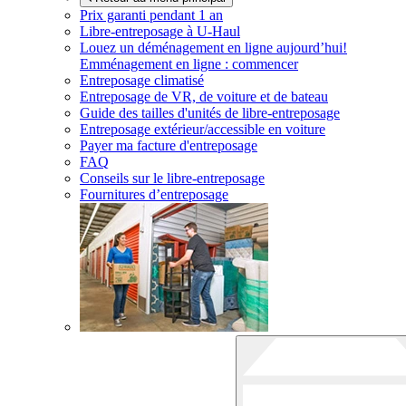
Prix garanti pendant 1 an
Libre-entreposage à
U-Haul
Louez un déménagement en ligne aujourd’hui!
Emménagement en ligne : commencer
Entreposage climatisé
Entreposage de VR, de voiture et de bateau
Guide des tailles d'unités de libre-entreposage
Entreposage extérieur/accessible en voiture
Payer ma facture d'entreposage
FAQ
Conseils sur le libre-entreposage
Fournitures d’entreposage