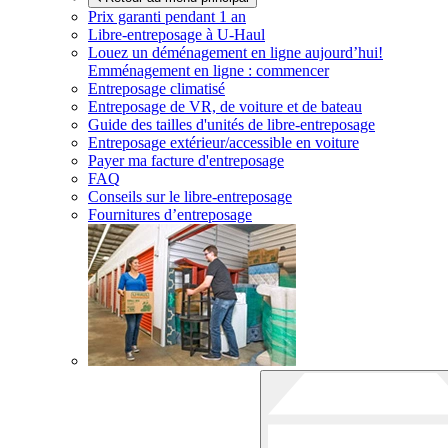
Prix garanti pendant 1 an
Libre-entreposage à
U-Haul
Louez un déménagement en ligne aujourd’hui!
Emménagement en ligne : commencer
Entreposage climatisé
Entreposage de VR, de voiture et de bateau
Guide des tailles d'unités de libre-entreposage
Entreposage extérieur/accessible en voiture
Payer ma facture d'entreposage
FAQ
Conseils sur le libre-entreposage
Fournitures d’entreposage