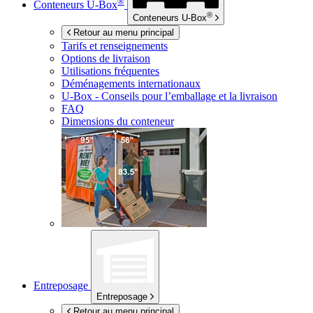
®
Conteneurs
U-Box
®
Conteneurs
U-Box
Retour au menu principal
Tarifs et renseignements
Options de livraison
Utilisations fréquentes
Déménagements internationaux
U-Box -
Conseils pour l’emballage et la livraison
FAQ
Dimensions du conteneur
Entreposage
Entreposage
Retour au menu principal