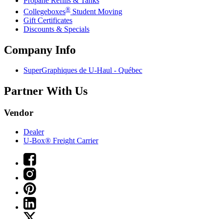
Propane Refills & Tanks
®
Collegeboxes
Student Moving
Gift Certificates
Discounts & Specials
Company Info
SuperGraphiques de
U-Haul
- Québec
Partner With Us
Vendor
Dealer
U-Box® Freight Carrier