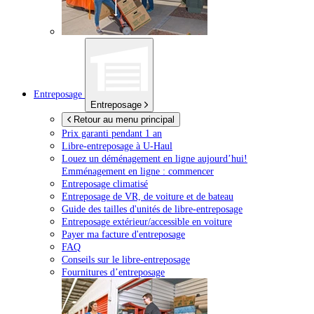
Entreposage
Entreposage
Retour au menu principal
Prix garanti pendant 1 an
Libre-entreposage à
U-Haul
Louez un déménagement en ligne aujourd’hui!
Emménagement en ligne : commencer
Entreposage climatisé
Entreposage de VR, de voiture et de bateau
Guide des tailles d'unités de libre-entreposage
Entreposage extérieur/accessible en voiture
Payer ma facture d'entreposage
FAQ
Conseils sur le libre-entreposage
Fournitures d’entreposage