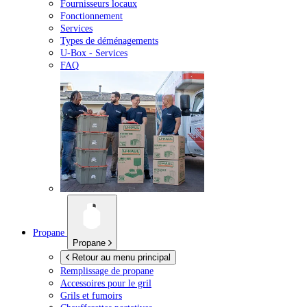
Fournisseurs locaux
Fonctionnement
Services
Types de déménagements
U-Box -
Services
FAQ
Propane
Propane
Retour au menu principal
Remplissage de propane
Accessoires pour le gril
Grils et fumoirs