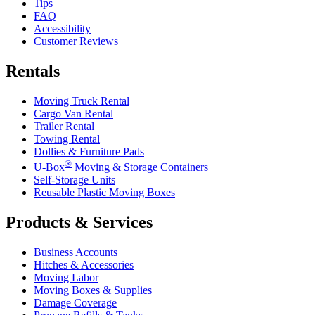
Tips
FAQ
Accessibility
Customer Reviews
Rentals
Moving Truck Rental
Cargo Van Rental
Trailer Rental
Towing Rental
Dollies & Furniture Pads
®
U-Box
Moving & Storage Containers
Self-Storage Units
Reusable Plastic Moving Boxes
Products & Services
Business Accounts
Hitches & Accessories
Moving Labor
Moving Boxes & Supplies
Damage Coverage