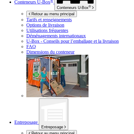
®
Conteneurs
U-Box
®
Conteneurs
U-Box
Retour au menu principal
Tarifs et renseignements
Options de livraison
Utilisations fréquentes
Déménagements internationaux
U-Box -
Conseils pour l’emballage et la livraison
FAQ
Dimensions du conteneur
Entreposage
Entreposage
Retour au menu principal