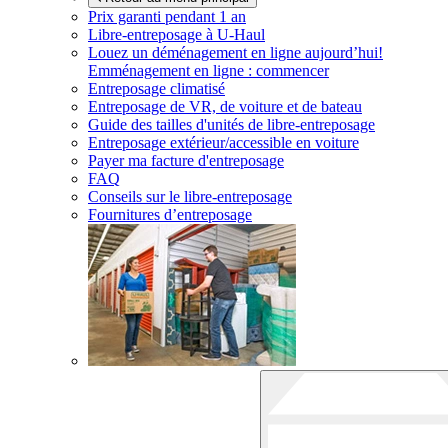
Prix garanti pendant 1 an
Libre-entreposage à
U-Haul
Louez un déménagement en ligne aujourd’hui!
Emménagement en ligne : commencer
Entreposage climatisé
Entreposage de VR, de voiture et de bateau
Guide des tailles d'unités de libre-entreposage
Entreposage extérieur/accessible en voiture
Payer ma facture d'entreposage
FAQ
Conseils sur le libre-entreposage
Fournitures d’entreposage