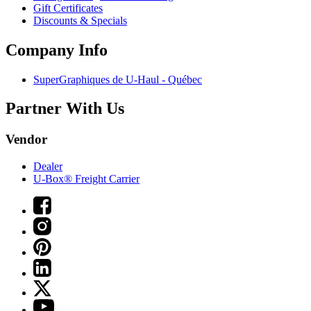
Gift Certificates
Discounts & Specials
Company Info
SuperGraphiques de
U-Haul
- Québec
Partner With Us
Vendor
Dealer
U-Box® Freight Carrier