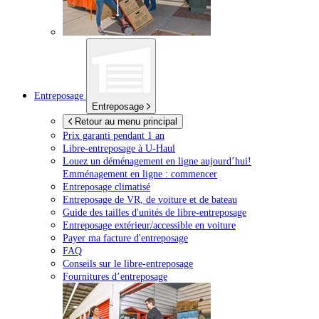
Entreposage
Entreposage
Retour au menu principal
Prix garanti pendant 1 an
Libre-entreposage à
U-Haul
Louez un déménagement en ligne aujourd’hui!
Emménagement en ligne : commencer
Entreposage climatisé
Entreposage de VR, de voiture et de bateau
Guide des tailles d'unités de libre-entreposage
Entreposage extérieur/accessible en voiture
Payer ma facture d'entreposage
FAQ
Conseils sur le libre-entreposage
Fournitures d’entreposage