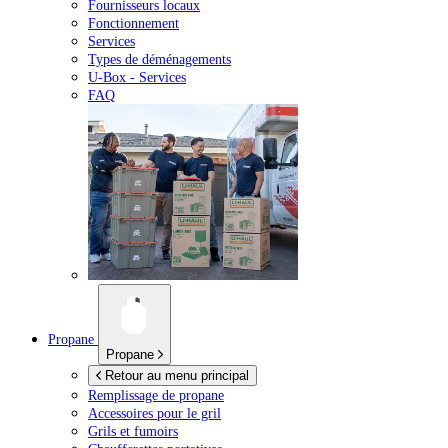
Fournisseurs locaux
Fonctionnement
Services
Types de déménagements
U-Box -
Services
FAQ
Propane
Propane
Retour au menu principal
Remplissage de propane
Accessoires pour le gril
Grils et fumoirs