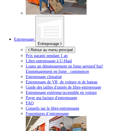
Entreposage
Entreposage
Retour au menu principal
Prix garanti pendant 1 an
Libre-entreposage à
U-Haul
Louez un déménagement en ligne aujourd’hui!
Emménagement en ligne : commencer
Entreposage climatisé
Entreposage de VR, de voiture et de bateau
Guide des tailles d'unités de libre-entreposage
Entreposage extérieur/accessible en voiture
Payer ma facture d'entreposage
FAQ
Conseils sur le libre-entreposage
Fournitures d’entreposage