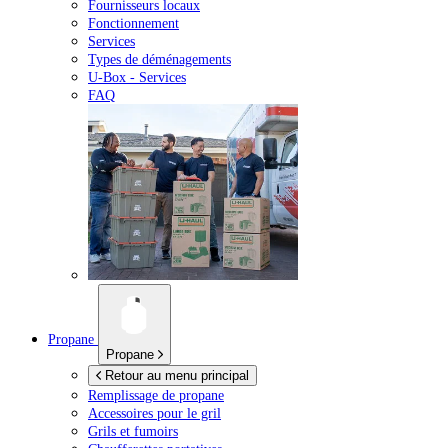
Fournisseurs locaux
Fonctionnement
Services
Types de déménagements
U-Box -
Services
FAQ
Propane
Propane
Retour au menu principal
Remplissage de propane
Accessoires pour le gril
Grils et fumoirs