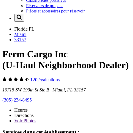
Chaufferettes portatives
Réservoirs de propane
Pièces et accessoires pour réservoir
Floride
FL
Miami
33157
Ferm Cargo Inc
(U-Haul Neighborhood Dealer)
120 évaluations
10715 SW 190th St Ste B Miami, FL 33157
(305) 234-8495
Heures
Directions
Voir
Photos
Services dans cet établissement :