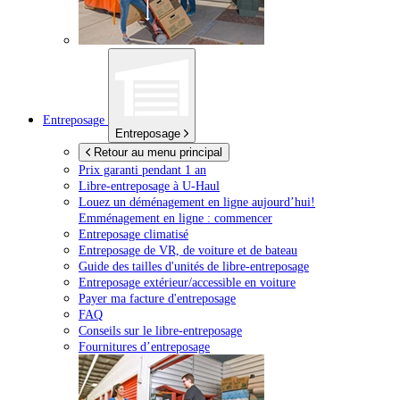
Entreposage
Entreposage
Retour au menu principal
Prix garanti pendant 1 an
Libre-entreposage à
U-Haul
Louez un déménagement en ligne aujourd’hui!
Emménagement en ligne : commencer
Entreposage climatisé
Entreposage de VR, de voiture et de bateau
Guide des tailles d'unités de libre-entreposage
Entreposage extérieur/accessible en voiture
Payer ma facture d'entreposage
FAQ
Conseils sur le libre-entreposage
Fournitures d’entreposage