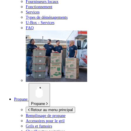
Fournisseurs locaux
Fonctionnement
Services
Types de déménagements
U-Box -
Services
FAQ
Propane
Propane
Retour au menu principal
Remplissage de propane
Accessoires pour le gril
Grils et fumoirs