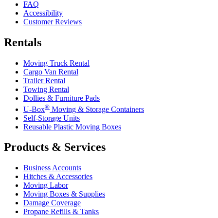
FAQ
Accessibility
Customer Reviews
Rentals
Moving Truck Rental
Cargo Van Rental
Trailer Rental
Towing Rental
Dollies & Furniture Pads
®
U-Box
Moving & Storage Containers
Self-Storage Units
Reusable Plastic Moving Boxes
Products & Services
Business Accounts
Hitches & Accessories
Moving Labor
Moving Boxes & Supplies
Damage Coverage
Propane Refills & Tanks