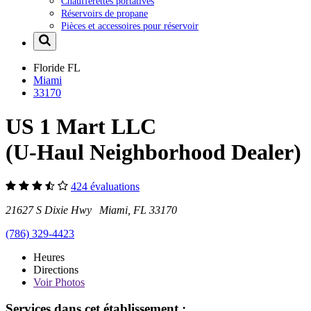
Chaufferettes portatives
Réservoirs de propane
Pièces et accessoires pour réservoir
Floride
FL
Miami
33170
US 1 Mart LLC
(U-Haul Neighborhood Dealer)
424 évaluations
21627 S Dixie Hwy Miami, FL 33170
(786) 329-4423
Heures
Directions
Voir
Photos
Services dans cet établissement :