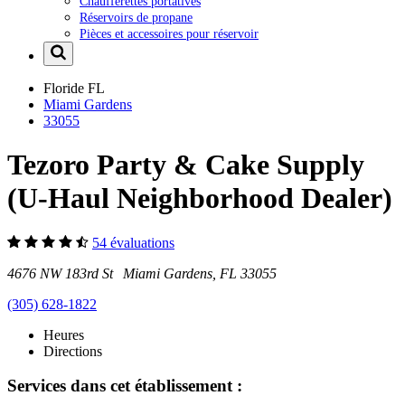
Chaufferettes portatives
Réservoirs de propane
Pièces et accessoires pour réservoir
Floride
FL
Miami Gardens
33055
Tezoro Party & Cake Supply
(U-Haul Neighborhood Dealer)
54 évaluations
4676 NW 183rd St Miami Gardens, FL 33055
(305) 628-1822
Heures
Directions
Services dans cet établissement :