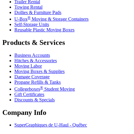
Trailer Rental
Towing Rental
Dollies & Furniture Pads
®
U-Box
Moving & Storage Containers
Self-Storage Units
Reusable Plastic Moving Boxes
Products & Services
Business Accounts
Hitches & Accessories
Moving Labor
Moving Boxes & Supplies
Damage Coverage
Propane Refills & Tanks
®
Collegeboxes
Student Moving
Gift Certificates
Discounts & Specials
Company Info
SuperGraphiques de
U-Haul
- Québec