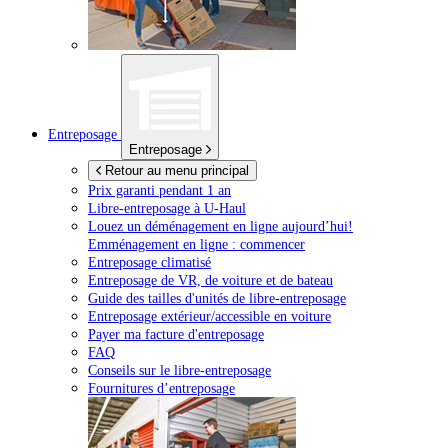
Entreposage
Entreposage
Retour au menu principal
Prix garanti pendant 1 an
Libre-entreposage à
U-Haul
Louez un déménagement en ligne aujourd’hui!
Emménagement en ligne : commencer
Entreposage climatisé
Entreposage de VR, de voiture et de bateau
Guide des tailles d'unités de libre-entreposage
Entreposage extérieur/accessible en voiture
Payer ma facture d'entreposage
FAQ
Conseils sur le libre-entreposage
Fournitures d’entreposage