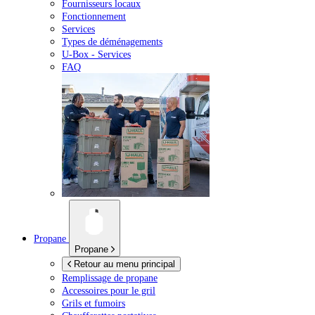
Fournisseurs locaux
Fonctionnement
Services
Types de déménagements
U-Box -
Services
FAQ
Propane
Propane
Retour au menu principal
Remplissage de propane
Accessoires pour le gril
Grils et fumoirs