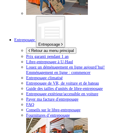
Entreposage
Entreposage
Retour au menu principal
Prix garanti pendant 1 an
Libre-entreposage à
U-Haul
Louez un déménagement en ligne aujourd’hui!
Emménagement en ligne : commencer
Entreposage climatisé
Entreposage de VR, de voiture et de bateau
Guide des tailles d'unités de libre-entreposage
Entreposage extérieur/accessible en voiture
Payer ma facture d'entreposage
FAQ
Conseils sur le libre-entreposage
Fournitures d’entreposage