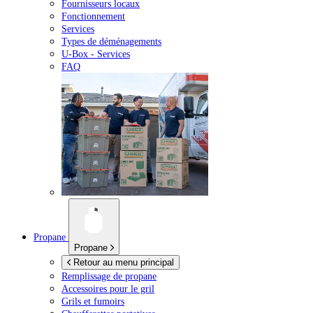
Fournisseurs locaux
Fonctionnement
Services
Types de déménagements
U-Box -
Services
FAQ
Propane
Propane
Retour au menu principal
Remplissage de propane
Accessoires pour le gril
Grils et fumoirs