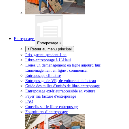
Entreposage
Entreposage
Retour au menu principal
Prix garanti pendant 1 an
Libre-entreposage à
U-Haul
Louez un déménagement en ligne aujourd’hui!
Emménagement en ligne : commencer
Entreposage climatisé
Entreposage de VR, de voiture et de bateau
Guide des tailles d'unités de libre-entreposage
Entreposage extérieur/accessible en voiture
Payer ma facture d'entreposage
FAQ
Conseils sur le libre-entreposage
Fournitures d’entreposage