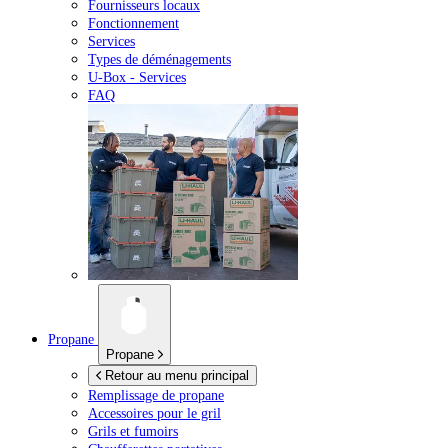
Fournisseurs locaux
Fonctionnement
Services
Types de déménagements
U-Box -
Services
FAQ
Propane
Propane
Retour au menu principal
Remplissage de propane
Accessoires pour le gril
Grils et fumoirs