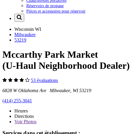
Chaufferettes portatives
Réservoirs de propane
Pièces et accessoires pour réservoir
Wisconsin
WI
Milwaukee
53219
Mccarthy Park Market
(U-Haul Neighborhood Dealer)
53 évaluations
6828 W Oklahoma Ave Milwaukee, WI 53219
(414) 255-3041
Heures
Directions
Voir
Photos
Services dans cet établissement :