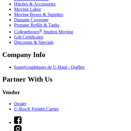
Hitches & Accessories
Moving Labor
Moving Boxes & Supplies
Damage Coverage
Propane Refills & Tanks
®
Collegeboxes
Student Moving
Gift Certificates
Discounts & Specials
Company Info
SuperGraphiques de
U-Haul
- Québec
Partner With Us
Vendor
Dealer
U-Box® Freight Carrier