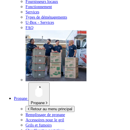
Fournisseurs locaux
Fonctionnement
Services
Types de déménagements
U-Box -
Services
FAQ
Propane
Propane
Retour au menu principal
Remplissage de propane
Accessoires pour le gril
Grils et fumoirs