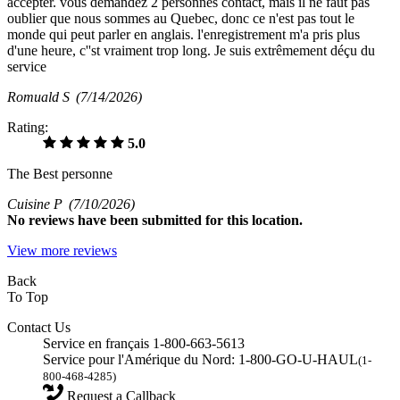
accepter. vous demandez 2 personnes contact, mais il ne faut pas
oublier que nous sommes au Quebec, donc ce n'est pas tout le
monde qui peut parler en anglais. l'enregistrement m'a pris plus
d'une heure, c''st vraiment trop long. Je suis extrêmement déçu du
service
Romuald S
(7/14/2026)
Rating:
5.0
The Best personne
Cuisine P
(7/10/2026)
No
reviews have been submitted for this location.
View more reviews
Back
To Top
Contact Us
Service en français 1-800-663-5613
Service pour l'Amérique du Nord: 1-800-GO-U-HAUL
(1-
800-468-4285)
Request a Callback