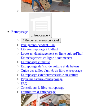
Entreposage
Entreposage
Retour au menu principal
Prix garanti pendant 1 an
Libre-entreposage à
U-Haul
Louez un déménagement en ligne aujourd’hui!
Emménagement en ligne : commencer
Entreposage climatisé
Entreposage de VR, de voiture et de bateau
Guide des tailles d'unités de libre-entreposage
Entreposage extérieur/accessible en voiture
Payer ma facture d'entreposage
FAQ
Conseils sur le libre-entreposage
Fournitures d’entreposage