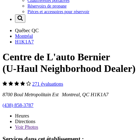
Chaufferettes portatives
Réservoirs de propane
Pièces et accessoires pour réservoir
Québec
QC
Montréal
H1K1A7
Centre de L'auto Bernier
(U-Haul Neighborhood Dealer)
271 évaluations
8700 Boul Metropolitain Est Montreal, QC H1K1A7
(438) 858-3787
Heures
Directions
Voir
Photos
Services dans cet établissement :