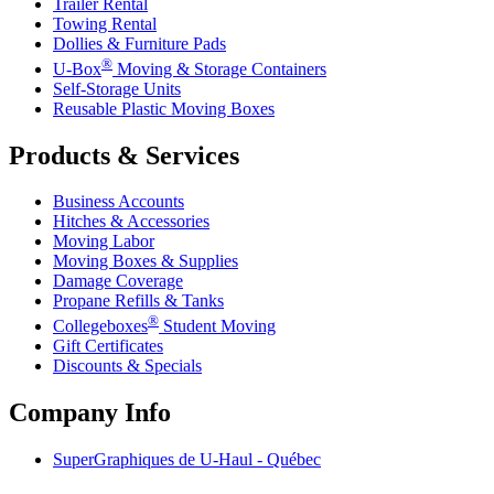
Trailer Rental
Towing Rental
Dollies & Furniture Pads
®
U-Box
Moving & Storage Containers
Self-Storage Units
Reusable Plastic Moving Boxes
Products & Services
Business Accounts
Hitches & Accessories
Moving Labor
Moving Boxes & Supplies
Damage Coverage
Propane Refills & Tanks
®
Collegeboxes
Student Moving
Gift Certificates
Discounts & Specials
Company Info
SuperGraphiques de
U-Haul
- Québec