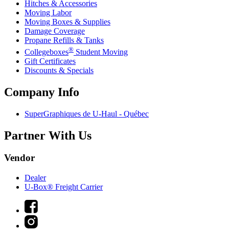
Hitches & Accessories
Moving Labor
Moving Boxes & Supplies
Damage Coverage
Propane Refills & Tanks
®
Collegeboxes
Student Moving
Gift Certificates
Discounts & Specials
Company Info
SuperGraphiques de
U-Haul
- Québec
Partner With Us
Vendor
Dealer
U-Box® Freight Carrier