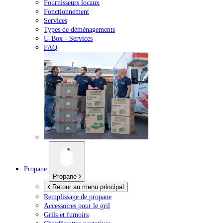
Fournisseurs locaux
Fonctionnement
Services
Types de déménagements
U-Box -
Services
FAQ
Propane
Propane
Retour au menu principal
Remplissage de propane
Accessoires pour le gril
Grils et fumoirs