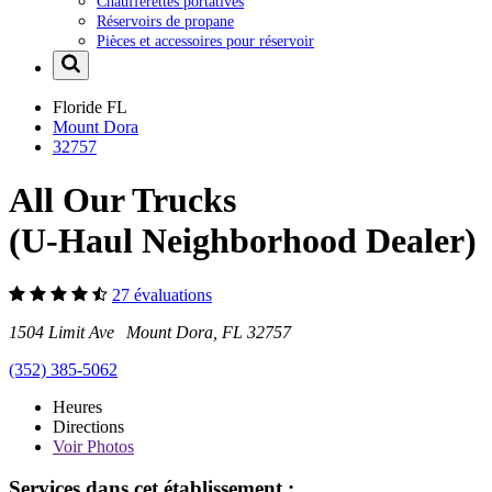
Chaufferettes portatives
Réservoirs de propane
Pièces et accessoires pour réservoir
Floride
FL
Mount Dora
32757
All Our Trucks
(U-Haul Neighborhood Dealer)
27 évaluations
1504 Limit Ave Mount Dora, FL 32757
(352) 385-5062
Heures
Directions
Voir
Photos
Services dans cet établissement :