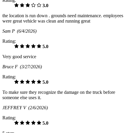
Rating:
3.0
the location is run down . grounds need maintenance. employees
were great vehicle was clean and running great
Sam P
(6/4/2026)
Rating:
5.0
Very good service
Bruce F
(3/27/2026)
Rating:
5.0
To make sure they recognize the damage on the truck before
someone else uses it.
JEFFREY V
(2/6/2026)
Rating:
5.0