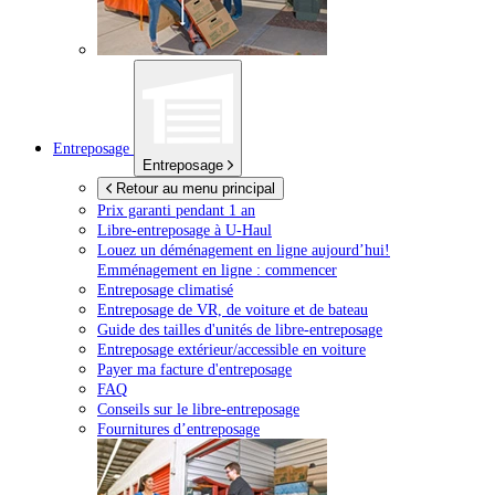
Entreposage
Entreposage
Retour au menu principal
Prix garanti pendant 1 an
Libre-entreposage à
U-Haul
Louez un déménagement en ligne aujourd’hui!
Emménagement en ligne : commencer
Entreposage climatisé
Entreposage de VR, de voiture et de bateau
Guide des tailles d'unités de libre-entreposage
Entreposage extérieur/accessible en voiture
Payer ma facture d'entreposage
FAQ
Conseils sur le libre-entreposage
Fournitures d’entreposage