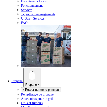
Fournisseurs locaux
Fonctionnement
Services
Types de déménagements
U-Box -
Services
FAQ
Propane
Propane
Retour au menu principal
Remplissage de propane
Accessoires pour le gril
Grils et fumoirs