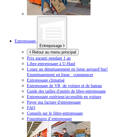
Entreposage
Entreposage
Retour au menu principal
Prix garanti pendant 1 an
Libre-entreposage à
U-Haul
Louez un déménagement en ligne aujourd’hui!
Emménagement en ligne : commencer
Entreposage climatisé
Entreposage de VR, de voiture et de bateau
Guide des tailles d'unités de libre-entreposage
Entreposage extérieur/accessible en voiture
Payer ma facture d'entreposage
FAQ
Conseils sur le libre-entreposage
Fournitures d’entreposage