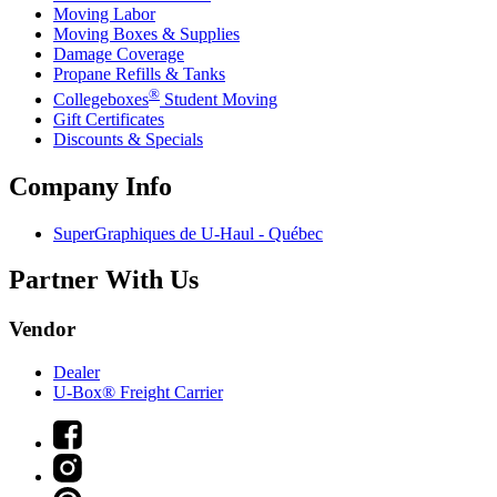
Moving Labor
Moving Boxes & Supplies
Damage Coverage
Propane Refills & Tanks
®
Collegeboxes
Student Moving
Gift Certificates
Discounts & Specials
Company Info
SuperGraphiques de
U-Haul
- Québec
Partner With Us
Vendor
Dealer
U-Box® Freight Carrier