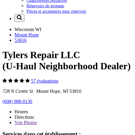
Chaufferettes portatives
Réservoirs de propane
Pièces et accessoires pour réservoir
Wisconsin
WI
Mount Hope
53816
Tylers Repair LLC
(U-Haul Neighborhood Dealer)
57 évaluations
728 N Centre St Mount Hope, WI 53816
(608) 988-0130
Heures
Directions
Voir
Photos
Services dans cet établissement :