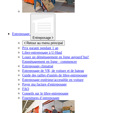
Entreposage
Entreposage
Retour au menu principal
Prix garanti pendant 1 an
Libre-entreposage à
U-Haul
Louez un déménagement en ligne aujourd’hui!
Emménagement en ligne : commencer
Entreposage climatisé
Entreposage de VR, de voiture et de bateau
Guide des tailles d'unités de libre-entreposage
Entreposage extérieur/accessible en voiture
Payer ma facture d'entreposage
FAQ
Conseils sur le libre-entreposage
Fournitures d’entreposage