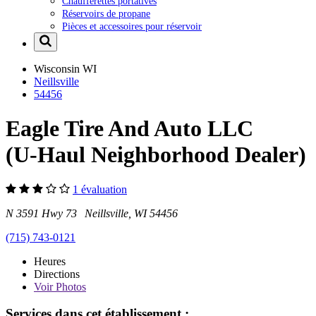
Chaufferettes portatives
Réservoirs de propane
Pièces et accessoires pour réservoir
Wisconsin
WI
Neillsville
54456
Eagle Tire And Auto LLC
(U-Haul Neighborhood Dealer)
1 évaluation
N 3591 Hwy 73 Neillsville, WI 54456
(715) 743-0121
Heures
Directions
Voir
Photos
Services dans cet établissement :