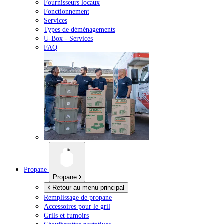
Fournisseurs locaux
Fonctionnement
Services
Types de déménagements
U-Box -
Services
FAQ
Propane
Propane
Retour au menu principal
Remplissage de propane
Accessoires pour le gril
Grils et fumoirs