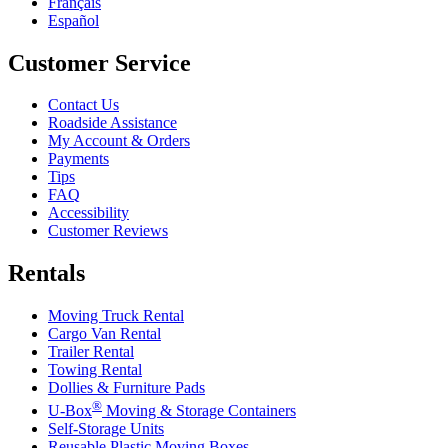
Français
Español
Customer Service
Contact Us
Roadside Assistance
My Account & Orders
Payments
Tips
FAQ
Accessibility
Customer Reviews
Rentals
Moving Truck Rental
Cargo Van Rental
Trailer Rental
Towing Rental
Dollies & Furniture Pads
®
U-Box
Moving & Storage Containers
Self-Storage Units
Reusable Plastic Moving Boxes