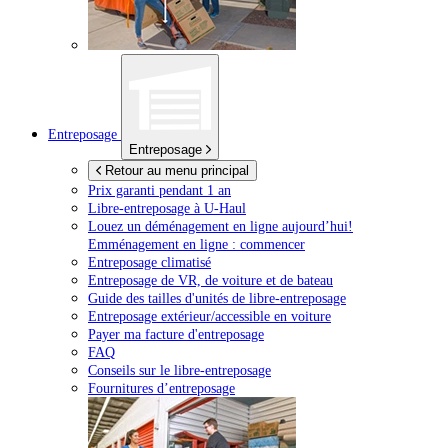
Entreposage
Entreposage
Retour au menu principal
Prix garanti pendant 1 an
Libre-entreposage à
U-Haul
Louez un déménagement en ligne aujourd’hui!
Emménagement en ligne : commencer
Entreposage climatisé
Entreposage de VR, de voiture et de bateau
Guide des tailles d'unités de libre-entreposage
Entreposage extérieur/accessible en voiture
Payer ma facture d'entreposage
FAQ
Conseils sur le libre-entreposage
Fournitures d’entreposage