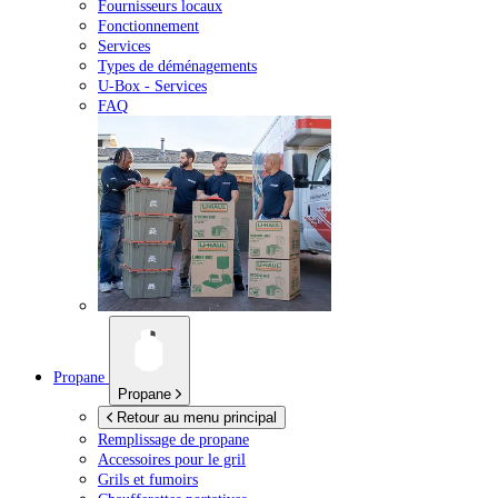
Fournisseurs locaux
Fonctionnement
Services
Types de déménagements
U-Box -
Services
FAQ
Propane
Propane
Retour au menu principal
Remplissage de propane
Accessoires pour le gril
Grils et fumoirs