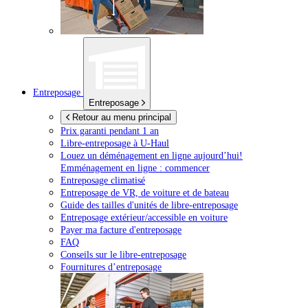
Entreposage
Entreposage
Retour au menu principal
Prix garanti pendant 1 an
Libre-entreposage à
U-Haul
Louez un déménagement en ligne aujourd’hui!
Emménagement en ligne : commencer
Entreposage climatisé
Entreposage de VR, de voiture et de bateau
Guide des tailles d'unités de libre-entreposage
Entreposage extérieur/accessible en voiture
Payer ma facture d'entreposage
FAQ
Conseils sur le libre-entreposage
Fournitures d’entreposage