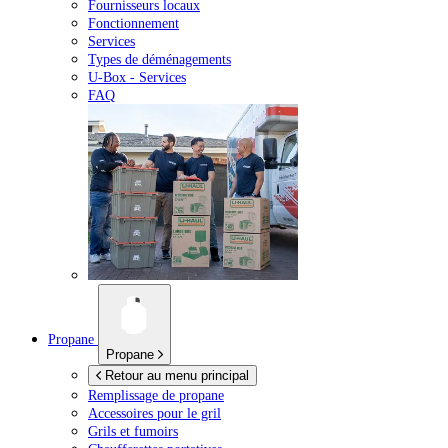
Fournisseurs locaux
Fonctionnement
Services
Types de déménagements
U-Box -
Services
FAQ
Propane
Propane
Retour au menu principal
Remplissage de propane
Accessoires pour le gril
Grils et fumoirs