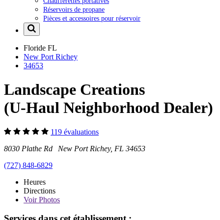
Chaufferettes portatives
Réservoirs de propane
Pièces et accessoires pour réservoir
Floride
FL
New Port Richey
34653
Landscape Creations
(U-Haul Neighborhood Dealer)
119 évaluations
8030 Plathe Rd New Port Richey, FL 34653
(727) 848-6829
Heures
Directions
Voir
Photos
Services dans cet établissement :