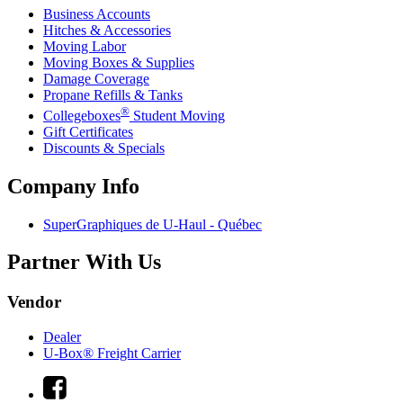
Business Accounts
Hitches & Accessories
Moving Labor
Moving Boxes & Supplies
Damage Coverage
Propane Refills & Tanks
®
Collegeboxes
Student Moving
Gift Certificates
Discounts & Specials
Company Info
SuperGraphiques de
U-Haul
- Québec
Partner With Us
Vendor
Dealer
U-Box® Freight Carrier