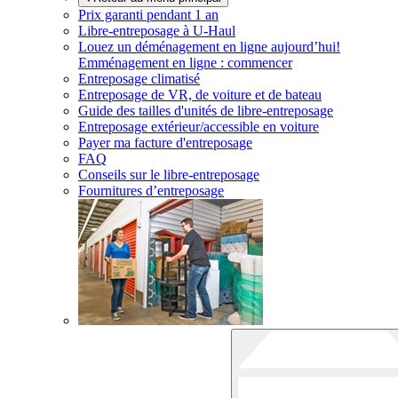
Prix garanti pendant 1 an
Libre-entreposage à
U-Haul
Louez un déménagement en ligne aujourd’hui!
Emménagement en ligne : commencer
Entreposage climatisé
Entreposage de VR, de voiture et de bateau
Guide des tailles d'unités de libre-entreposage
Entreposage extérieur/accessible en voiture
Payer ma facture d'entreposage
FAQ
Conseils sur le libre-entreposage
Fournitures d’entreposage