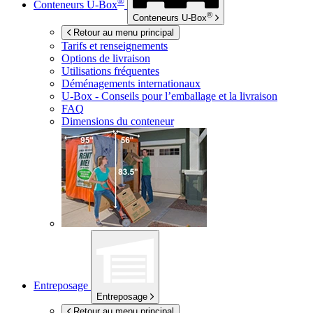
®
Conteneurs
U-Box
®
Conteneurs
U-Box
Retour au menu principal
Tarifs et renseignements
Options de livraison
Utilisations fréquentes
Déménagements internationaux
U-Box -
Conseils pour l’emballage et la livraison
FAQ
Dimensions du conteneur
Entreposage
Entreposage
Retour au menu principal