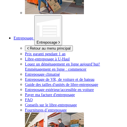
Entreposage
Entreposage
Retour au menu principal
Prix garanti pendant 1 an
Libre-entreposage à
U-Haul
Louez un déménagement en ligne aujourd’hui!
Emménagement en ligne : commencer
Entreposage climatisé
Entreposage de VR, de voiture et de bateau
Guide des tailles d'unités de libre-entreposage
Entreposage extérieur/accessible en voiture
Payer ma facture d'entreposage
FAQ
Conseils sur le libre-entreposage
Fournitures d’entreposage