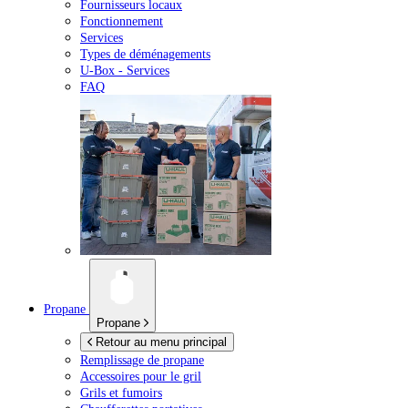
Fournisseurs locaux
Fonctionnement
Services
Types de déménagements
U-Box -
Services
FAQ
Propane
Propane
Retour au menu principal
Remplissage de propane
Accessoires pour le gril
Grils et fumoirs