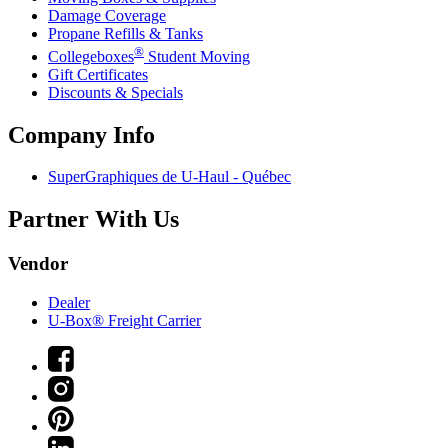
Damage Coverage
Propane Refills & Tanks
®
Collegeboxes
Student Moving
Gift Certificates
Discounts & Specials
Company Info
SuperGraphiques de
U-Haul
- Québec
Partner With Us
Vendor
Dealer
U-Box® Freight Carrier