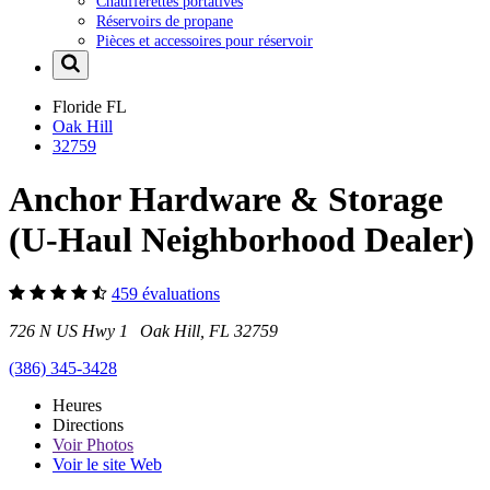
Chaufferettes portatives
Réservoirs de propane
Pièces et accessoires pour réservoir
Floride
FL
Oak Hill
32759
Anchor Hardware & Storage
(U-Haul Neighborhood Dealer)
459 évaluations
726 N US Hwy 1 Oak Hill, FL 32759
(386) 345-3428
Heures
Directions
Voir
Photos
Voir le site Web