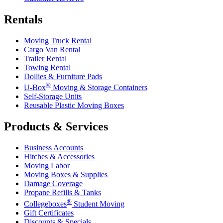
Rentals
Moving Truck Rental
Cargo Van Rental
Trailer Rental
Towing Rental
Dollies & Furniture Pads
®
U-Box
Moving & Storage Containers
Self-Storage Units
Reusable Plastic Moving Boxes
Products & Services
Business Accounts
Hitches & Accessories
Moving Labor
Moving Boxes & Supplies
Damage Coverage
Propane Refills & Tanks
®
Collegeboxes
Student Moving
Gift Certificates
Discounts & Specials