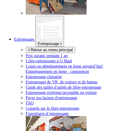
Entreposage
Entreposage
Retour au menu principal
Prix garanti pendant 1 an
Libre-entreposage à
U-Haul
Louez un déménagement en ligne aujourd’hui!
Emménagement en ligne : commencer
Entreposage climatisé
Entreposage de VR, de voiture et de bateau
Guide des tailles d'unités de libre-entreposage
Entreposage extérieur/accessible en voiture
Payer ma facture d'entreposage
FAQ
Conseils sur le libre-entreposage
Fournitures d’entreposage