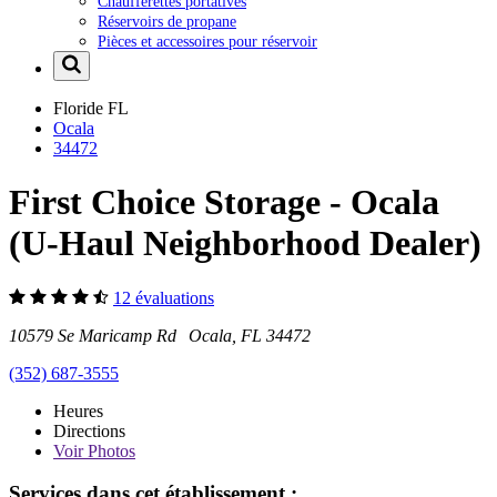
Chaufferettes portatives
Réservoirs de propane
Pièces et accessoires pour réservoir
Floride
FL
Ocala
34472
First Choice Storage - Ocala
(U-Haul Neighborhood Dealer)
12 évaluations
10579 Se Maricamp Rd Ocala, FL 34472
(352) 687-3555
Heures
Directions
Voir
Photos
Services dans cet établissement :