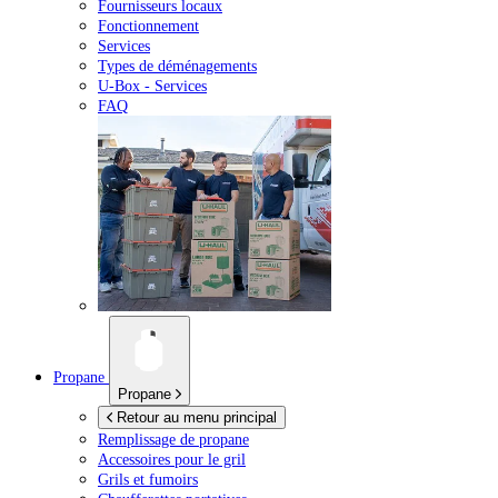
Fournisseurs locaux
Fonctionnement
Services
Types de déménagements
U-Box -
Services
FAQ
Propane
Propane
Retour au menu principal
Remplissage de propane
Accessoires pour le gril
Grils et fumoirs