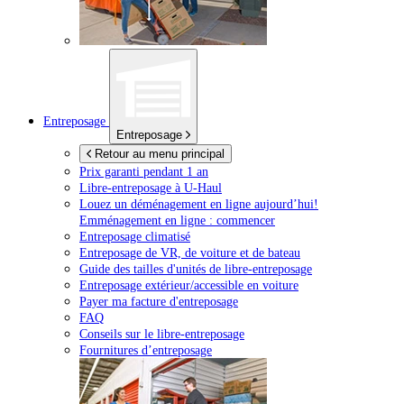
Entreposage
Entreposage
Retour au menu principal
Prix garanti pendant 1 an
Libre-entreposage à
U-Haul
Louez un déménagement en ligne aujourd’hui!
Emménagement en ligne : commencer
Entreposage climatisé
Entreposage de VR, de voiture et de bateau
Guide des tailles d'unités de libre-entreposage
Entreposage extérieur/accessible en voiture
Payer ma facture d'entreposage
FAQ
Conseils sur le libre-entreposage
Fournitures d’entreposage