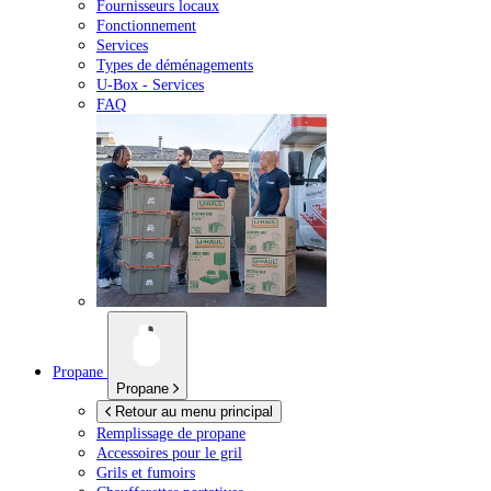
Fournisseurs locaux
Fonctionnement
Services
Types de déménagements
U-Box -
Services
FAQ
Propane
Propane
Retour au menu principal
Remplissage de propane
Accessoires pour le gril
Grils et fumoirs