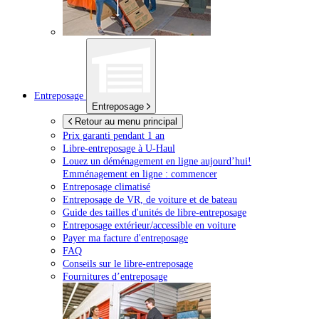
Entreposage
Entreposage
Retour au menu principal
Prix garanti pendant 1 an
Libre-entreposage à
U-Haul
Louez un déménagement en ligne aujourd’hui!
Emménagement en ligne : commencer
Entreposage climatisé
Entreposage de VR, de voiture et de bateau
Guide des tailles d'unités de libre-entreposage
Entreposage extérieur/accessible en voiture
Payer ma facture d'entreposage
FAQ
Conseils sur le libre-entreposage
Fournitures d’entreposage