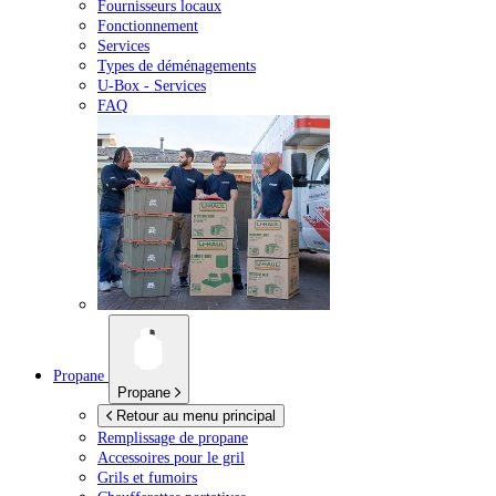
Fournisseurs locaux
Fonctionnement
Services
Types de déménagements
U-Box -
Services
FAQ
Propane
Propane
Retour au menu principal
Remplissage de propane
Accessoires pour le gril
Grils et fumoirs