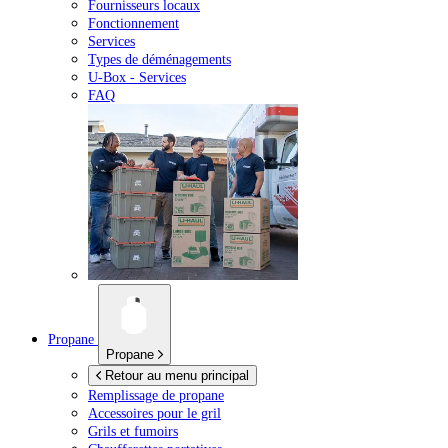
Fournisseurs locaux
Fonctionnement
Services
Types de déménagements
U-Box -
Services
FAQ
Propane
Propane
Retour au menu principal
Remplissage de propane
Accessoires pour le gril
Grils et fumoirs