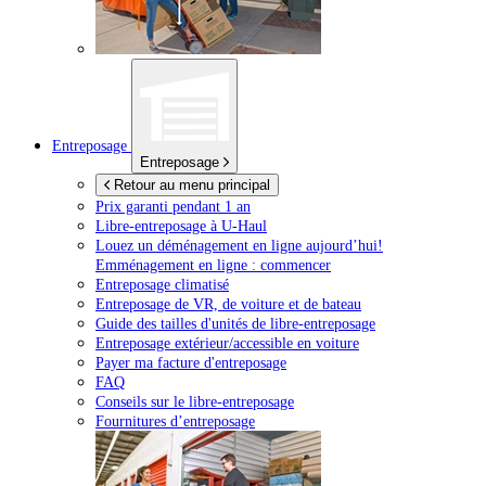
Entreposage
Entreposage
Retour au menu principal
Prix garanti pendant 1 an
Libre-entreposage à
U-Haul
Louez un déménagement en ligne aujourd’hui!
Emménagement en ligne : commencer
Entreposage climatisé
Entreposage de VR, de voiture et de bateau
Guide des tailles d'unités de libre-entreposage
Entreposage extérieur/accessible en voiture
Payer ma facture d'entreposage
FAQ
Conseils sur le libre-entreposage
Fournitures d’entreposage