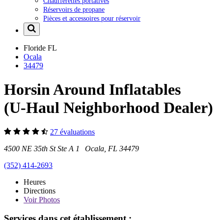
Chaufferettes portatives
Réservoirs de propane
Pièces et accessoires pour réservoir
Floride
FL
Ocala
34479
Horsin Around Inflatables
(U-Haul Neighborhood Dealer)
27 évaluations
4500 NE 35th St Ste A 1 Ocala, FL 34479
(352) 414-2693
Heures
Directions
Voir
Photos
Services dans cet établissement :