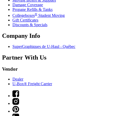
Moving Boxes & Supplies
Damage Coverage
Propane Refills & Tanks
®
Collegeboxes
Student Moving
Gift Certificates
Discounts & Specials
Company Info
SuperGraphiques de
U-Haul
- Québec
Partner With Us
Vendor
Dealer
U-Box® Freight Carrier