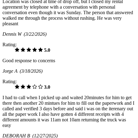
Location was closed at time of drop off, but I closed my rental
agreement by telephone with a conversation with personal
conversation even though it was Sunday. The person that answered
walked me through the process without rushing. He was very
pleasant
Dennis W
(3/22/2026)
Rating:
5.0
Good response to concerns
Jorge A
(3/18/2026)
Rating:
3.0
I had to call when I picked up and waited 20minutes for him to get
there then another 20 mintues for him to fill out the paperwork and I
called and verified 3 days before and said i was on the iterenary out
all the paper work I also have gotten 4 different receipts with 4
different amounts it was 11am not 10am returning the truck was
easy
DEBORAH B
(12/27/2025)